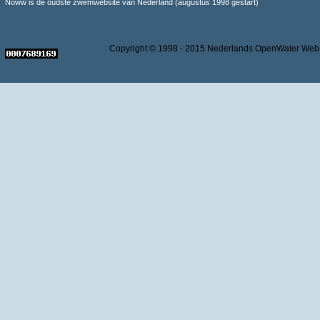
Noww is de oudste zwemwebsite van Nederland (augustus 1998 gestart)
Copyright © 1998 - 2015 Nederlands OpenWater