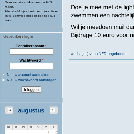
Deze website voldoet aan de AVG
Doe je mee met de lig
regels.
Alle tekstblokjes hierboven zijn actieve
zwemmen een nachtelijk 
links. Sommige hebben ook nog sub-
links.
Wil je meedoen mail d
Bijdrage 10 euro voor ni
Gebruikerslogin
Gebruikersnaam
*
wedstrijd (event) NED-ongebonden
Wachtwoord
*
Nieuw account aanmaken
Nieuw wachtwoord aanvragen
augustus
«
»
m
d
w
d
v
z
z
1
2