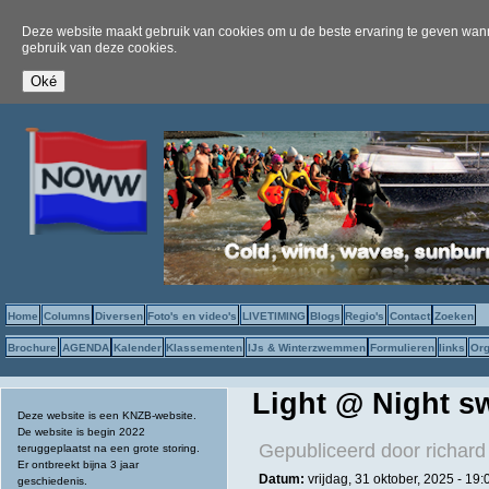
Deze website maakt gebruik van cookies om u de beste ervaring te geven wanne
gebruik van deze cookies.
Home
Columns
Diversen
Foto's en video's
LIVETIMING
Blogs
Regio's
Contact
Zoeken
Brochure
AGENDA
Kalender
Klassementen
IJs & Winterzwemmen
Formulieren
links
Org
Light @ Night s
Deze website is een KNZB-website.
De website is begin 2022
Gepubliceerd door
richard
teruggeplaatst na een grote storing.
Er ontbreekt bijna 3 jaar
Datum:
vrijdag, 31 oktober, 2025 -
19:
geschiedenis.