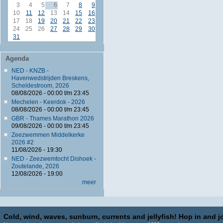
3
4
5
6
7
8
9
10
11
12
13
14
15
16
17
18
19
20
21
22
23
24
25
26
27
28
29
30
31
Agenda
NED - KNZB -
Havenwedstrijden Breskens,
Scheldestroom, 2026
08/08/2026 -
00:00
t/m
23:45
Mechelen - Keerdok - 2026
08/08/2026 -
00:00
t/m
23:45
GBR - Thames Marathon 2026
09/08/2026 -
00:00
t/m
23:45
Zeezwemmen Middelkerke
2026 #2
11/08/2026 - 19:30
NED - Zeezwemtocht Dishoek -
Zoutelande, 2026
12/08/2026 - 19:00
meer
Cold, wind, waves, sunburn, currents and jellyfish! Hop in and jo