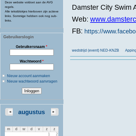
Deze website voldoet aan de AVG
Damster City Swim
regels.
Alle tekstblokjes hierboven zijn actieve
links. Sommige hebben ook nog sub-
Web:
www.damsterci
links.
FB:
https://www.faceb
Gebruikerslogin
Gebruikersnaam
*
wedstrijd (event) NED-KNZB
Appin
Wachtwoord
*
Nieuw account aanmaken
Nieuw wachtwoord aanvragen
augustus
«
»
m
d
w
d
v
z
z
1
2