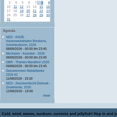
3
4
5
6
7
8
9
10
11
12
13
14
15
16
17
18
19
20
21
22
23
24
25
26
27
28
29
30
31
Agenda
NED - KNZB -
Havenwedstrijden Breskens,
Scheldestroom, 2026
08/08/2026 -
00:00
t/m
23:45
Mechelen - Keerdok - 2026
08/08/2026 -
00:00
t/m
23:45
GBR - Thames Marathon 2026
09/08/2026 -
00:00
t/m
23:45
Zeezwemmen Middelkerke
2026 #2
11/08/2026 - 19:30
NED - Zeezwemtocht Dishoek -
Zoutelande, 2026
12/08/2026 - 19:00
meer
Cold, wind, waves, sunburn, currents and jellyfish! Hop in and jo