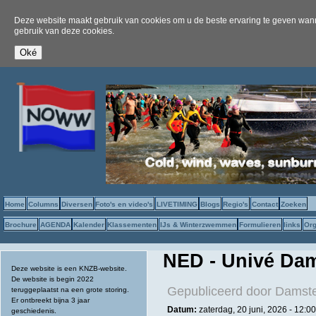
Deze website maakt gebruik van cookies om u de beste ervaring te geven wanne
gebruik van deze cookies.
Home
Columns
Diversen
Foto's en video's
LIVETIMING
Blogs
Regio's
Contact
Zoeken
Brochure
AGENDA
Kalender
Klassementen
IJs & Winterzwemmen
Formulieren
links
Org
NED - Univé Dams
Deze website is een KNZB-website.
De website is begin 2022
Gepubliceerd door
Damste
teruggeplaatst na een grote storing.
Er ontbreekt bijna 3 jaar
Datum:
zaterdag, 20 juni, 2026 -
12:00
geschiedenis.