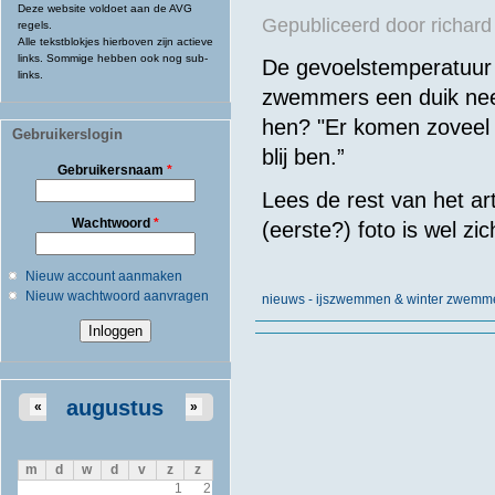
Deze website voldoet aan de AVG
Gepubliceerd door
richard
regels.
Alle tekstblokjes hierboven zijn actieve
links. Sommige hebben ook nog sub-
De gevoelstemperatuur 
links.
zwemmers een duik neem
hen? "Er komen zoveel 
Gebruikerslogin
blij ben.”
Gebruikersnaam
*
Lees de rest van het ar
Wachtwoord
*
(eerste?) foto is wel zi
Nieuw account aanmaken
Nieuw wachtwoord aanvragen
nieuws - ijszwemmen & winter zwemm
augustus
«
»
m
d
w
d
v
z
z
1
2