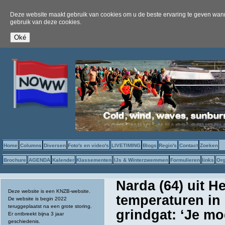
Deze website maakt gebruik van cookies om u de beste ervaring te geven wanne
gebruik van deze cookies.
Home
Columns
Diversen
Foto's en video's
LIVETIMING
Blogs
Regio's
Contact
Zoeken
Brochure
AGENDA
Kalender
Klassementen
IJs & Winterzwemmen
Formulieren
links
Org
Narda (64) uit H
Deze website is een KNZB-website.
temperaturen in 
De website is begin 2022
teruggeplaatst na een grote storing.
grindgat: ‘Je moe
Er ontbreekt bijna 3 jaar
geschiedenis.