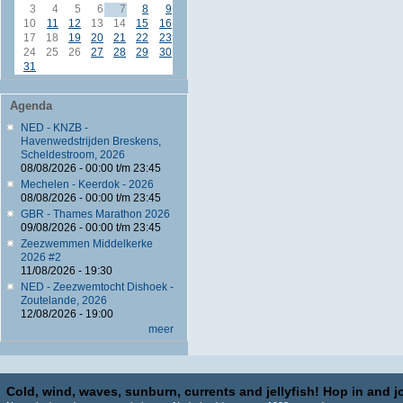
3
4
5
6
7
8
9
10
11
12
13
14
15
16
17
18
19
20
21
22
23
24
25
26
27
28
29
30
31
Agenda
NED - KNZB -
Havenwedstrijden Breskens,
Scheldestroom, 2026
08/08/2026 -
00:00
t/m
23:45
Mechelen - Keerdok - 2026
08/08/2026 -
00:00
t/m
23:45
GBR - Thames Marathon 2026
09/08/2026 -
00:00
t/m
23:45
Zeezwemmen Middelkerke
2026 #2
11/08/2026 - 19:30
NED - Zeezwemtocht Dishoek -
Zoutelande, 2026
12/08/2026 - 19:00
meer
Cold, wind, waves, sunburn, currents and jellyfish! Hop in and jo