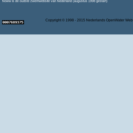
Noww is de oudste zwemwebsite van Nederland (augustus 1998 gestart)
Copyright © 1998 - 2015 Nederlands OpenWater