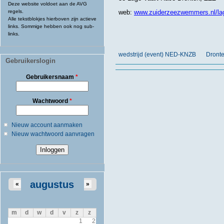
Deze website voldoet aan de AVG
regels.
web:
www.zuiderzeezwemmers.nl/lag
Alle tekstblokjes hierboven zijn actieve
links. Sommige hebben ook nog sub-
links.
wedstrijd (event) NED-KNZB
Dronte
Gebruikerslogin
Gebruikersnaam
*
Wachtwoord
*
Nieuw account aanmaken
Nieuw wachtwoord aanvragen
augustus
«
»
m
d
w
d
v
z
z
1
2