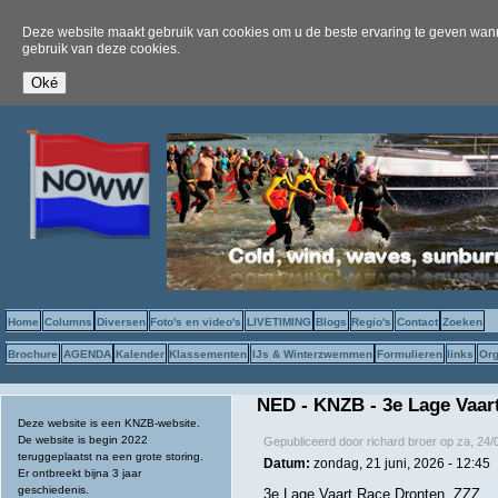
Deze website maakt gebruik van cookies om u de beste ervaring te geven wanne
gebruik van deze cookies.
Home
Columns
Diversen
Foto's en video's
LIVETIMING
Blogs
Regio's
Contact
Zoeken
Brochure
AGENDA
Kalender
Klassementen
IJs & Winterzwemmen
Formulieren
links
Org
NED - KNZB - 3e Lage Vaar
Deze website is een KNZB-website.
De website is begin 2022
Gepubliceerd door
richard broer
op
za, 24/
teruggeplaatst na een grote storing.
Datum:
zondag, 21 juni, 2026 - 12:45
Er ontbreekt bijna 3 jaar
geschiedenis.
3e Lage Vaart Race Dronten, ZZZ