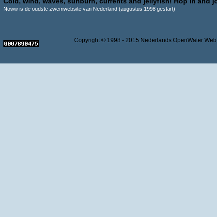
Cold, wind, waves, sunburn, currents and jellyfish! Hop in and jo
Noww is de oudste zwemwebsite van Nederland (augustus 1998 gestart)
Copyright © 1998 - 2015 Nederlands OpenWater