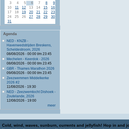
3
4
5
6
7
8
9
10
11
12
13
14
15
16
17
18
19
20
21
22
23
24
25
26
27
28
29
30
31
Agenda
NED - KNZB -
Havenwedstrijden Breskens,
Scheldestroom, 2026
08/08/2026 -
00:00
t/m
23:45
Mechelen - Keerdok - 2026
08/08/2026 -
00:00
t/m
23:45
GBR - Thames Marathon 2026
09/08/2026 -
00:00
t/m
23:45
Zeezwemmen Middelkerke
2026 #2
11/08/2026 - 19:30
NED - Zeezwemtocht Dishoek -
Zoutelande, 2026
12/08/2026 - 19:00
meer
Cold, wind, waves, sunburn, currents and jellyfish! Hop in and jo