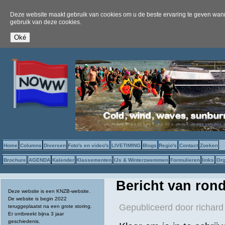
Deze website maakt gebruik van cookies om u de beste ervaring te geven wanne
gebruik van deze cookies.
Home
Columns
Diversen
Foto's en video's
LIVETIMING
Blogs
Regio's
Contact
Zoeken
Brochure
AGENDA
Kalender
Klassementen
IJs & Winterzwemmen
Formulieren
links
Org
Bericht van ron
Deze website is een KNZB-website.
De website is begin 2022
Gepubliceerd door
richard
teruggeplaatst na een grote storing.
Er ontbreekt bijna 3 jaar
geschiedenis.