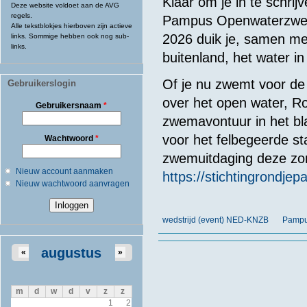
Klaar om je in te schrij
Deze website voldoet aan de AVG
regels.
Pampus Openwaterzwem
Alle tekstblokjes hierboven zijn actieve
2026 duik je, samen me
links. Sommige hebben ook nog sub-
links.
buitenland, het water i
Of je nu zwemt voor de 
Gebruikerslogin
over het open water, R
Gebruikersnaam
*
zwemavontuur in het bl
voor het felbegeerde st
Wachtwoord
*
zwemuitdaging deze zo
Nieuw account aanmaken
https://stichtingrondjep
Nieuw wachtwoord aanvragen
wedstrijd (event) NED-KNZB
Pampu
augustus
«
»
m
d
w
d
v
z
z
1
2