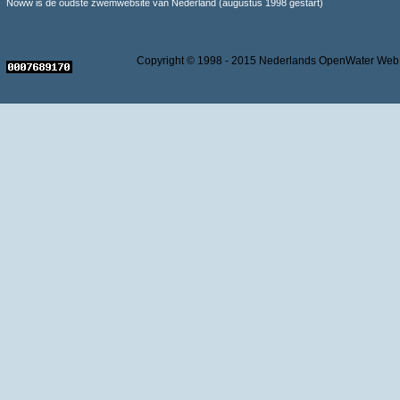
Noww is de oudste zwemwebsite van Nederland (augustus 1998 gestart)
Copyright © 1998 - 2015 Nederlands OpenWater