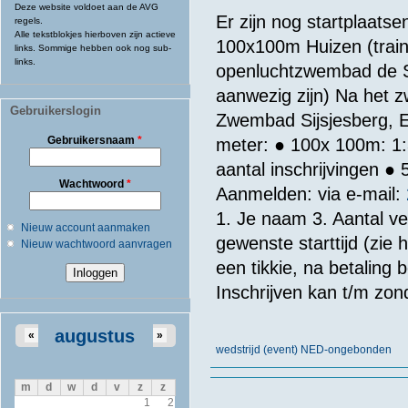
Deze website voldoet aan de AVG
Er zijn nog startplaats
regels.
Alle tekstblokjes hierboven zijn actieve
100x100m Huizen (traini
links. Sommige hebben ook nog sub-
links.
openluchtzwembad de Sij
aanwezig zijn) Na het z
Gebruikerslogin
Zwembad Sijsjesberg, E
Gebruikersnaam
*
meter: ● 100x 100m: 1:3
aantal inschrijvingen ●
Wachtwoord
*
Aanmelden: via e-mail:
1. Je naam 3. Aantal ve
Nieuw account aanmaken
gewenste starttijd (zie 
Nieuw wachtwoord aanvragen
een tikkie, na betaling
Inschrijven kan t/m zon
augustus
«
»
wedstrijd (event) NED-ongebonden
m
d
w
d
v
z
z
1
2