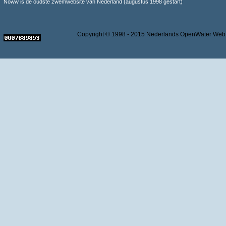
Noww is de oudste zwemwebsite van Nederland (augustus 1998 gestart)
Copyright © 1998 - 2015 Nederlands OpenWater