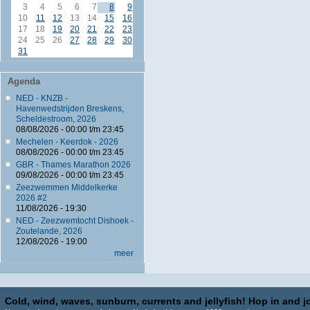
3
4
5
6
7
8
9
10
11
12
13
14
15
16
17
18
19
20
21
22
23
24
25
26
27
28
29
30
31
Agenda
NED - KNZB -
Havenwedstrijden Breskens,
Scheldestroom, 2026
08/08/2026 -
00:00
t/m
23:45
Mechelen - Keerdok - 2026
08/08/2026 -
00:00
t/m
23:45
GBR - Thames Marathon 2026
09/08/2026 -
00:00
t/m
23:45
Zeezwemmen Middelkerke
2026 #2
11/08/2026 - 19:30
NED - Zeezwemtocht Dishoek -
Zoutelande, 2026
12/08/2026 - 19:00
meer
Cold, wind, waves, sunburn, currents and jellyfish! Hop in and jo