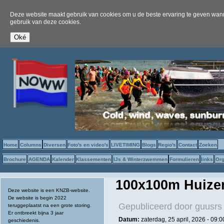
Deze website maakt gebruik van cookies om u de beste ervaring te geven wanne
gebruik van deze cookies.
Home
Columns
Diversen
Foto's en video's
LIVETIMING
Blogs
Regio's
Contact
Zoeken
Brochure
AGENDA
Kalender
Klassementen
IJs & Winterzwemmen
Formulieren
links
Org
100x100m Huizen
Deze website is een KNZB-website.
De website is begin 2022
Gepubliceerd door
guusrs
teruggeplaatst na een grote storing.
Er ontbreekt bijna 3 jaar
Datum:
zaterdag, 25 april, 2026 - 09:0
geschiedenis.