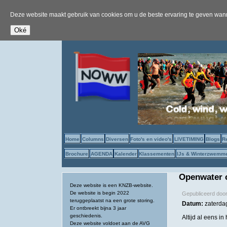
Deze website maakt gebruik van cookies om u de beste ervaring te geven wanne
Home
Columns
Diversen
Foto's en video's
LIVETIMING
Blogs
R
Brochure
AGENDA
Kalender
Klassementen
IJs & Winterzwemm
Openwater c
Deze website is een KNZB-website.
De website is begin 2022
Gepubliceerd doo
teruggeplaatst na een grote storing.
Datum:
zaterdag
Er ontbreekt bijna 3 jaar
geschiedenis.
Altijd al eens 
Deze website voldoet aan de AVG