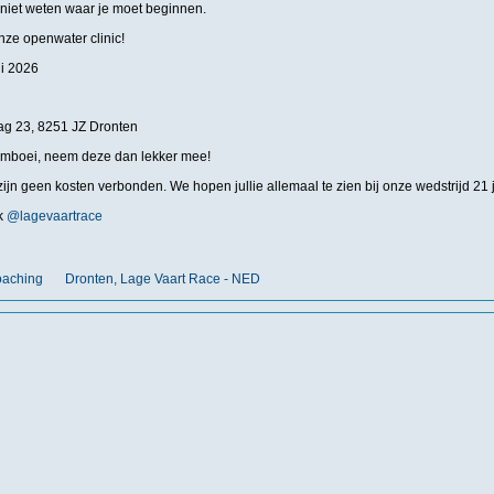
niet weten waar je moet beginnen.
ze openwater clinic!
i 2026
ag 23, 8251 JZ Dronten
emboei, neem deze dan lekker mee!
zijn geen kosten verbonden. We hopen jullie allemaal te zien bij onze wedstrijd 21 
jk
@lagevaartrace
oaching
Dronten, Lage Vaart Race - NED