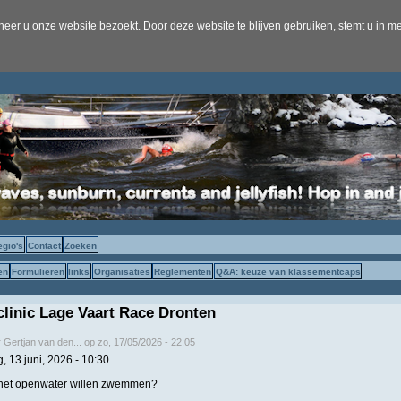
er u onze website bezoekt. Door deze website te blijven gebruiken, stemt u in me
egio's
Contact
Zoeken
en
Formulieren
links
Organisaties
Reglementen
Q&A: keuze van klassementcaps
linic Lage Vaart Race Dronten
r
Gertjan van den...
op
zo, 17/05/2026 - 22:05
, 13 juni, 2026 - 10:30
in het openwater willen zwemmen?