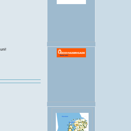
.
juni!