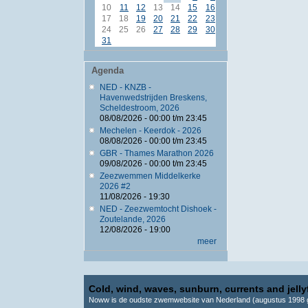
10
11
12
13
14
15
16
17
18
19
20
21
22
23
24
25
26
27
28
29
30
31
Agenda
NED - KNZB -
Havenwedstrijden Breskens,
Scheldestroom, 2026
08/08/2026 -
00:00
t/m
23:45
Mechelen - Keerdok - 2026
08/08/2026 -
00:00
t/m
23:45
GBR - Thames Marathon 2026
09/08/2026 -
00:00
t/m
23:45
Zeezwemmen Middelkerke
2026 #2
11/08/2026 - 19:30
NED - Zeezwemtocht Dishoek -
Zoutelande, 2026
12/08/2026 - 19:00
meer
Cold, wind, waves, sunburn, currents and jellyf
Noww is de oudste zwemwebsite van Nederland (augustus 1998 g