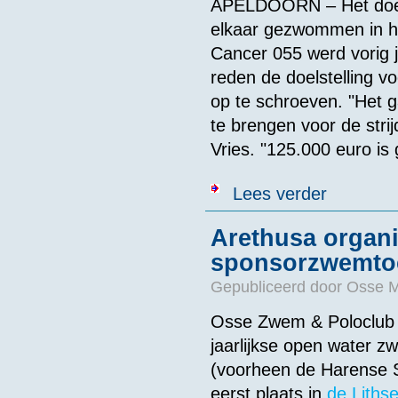
APELDOORN – Het doel 
elkaar gezwommen in he
Cancer 055 werd vorig 
reden de doelstelling v
op te schroeven. "Het g
te brengen voor de stri
Vries. "125.000 euro is
over Een duik 
Lees verder
Arethusa organi
sponsorzwemtoc
Gepubliceerd door
Osse 
Osse Zwem & Poloclub 
jaarlijkse open water z
(voorheen de Harense S
eerst plaats in
de Liths