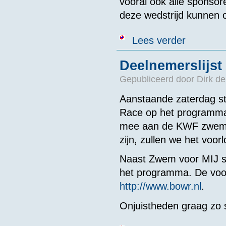
vooral ook alle sponsor
deze wedstrijd kunnen 
over Program
Lees verder
Deelnemerslijs
Gepubliceerd door
Dirk de
Aanstaande zaterdag st
Race op het programma
mee aan de KWF zwemsp
zijn, zullen we het voo
Naast Zwem voor MIJ st
het programma. De voorl
http://www.bowr.nl
.
Onjuistheden graag zo 