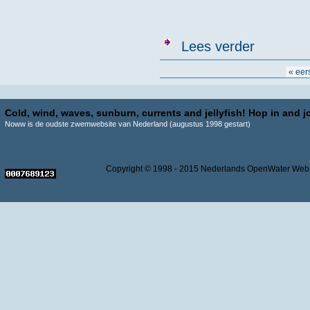
over Uitslage
Lees verder
Pagina's
« eer
Cold, wind, waves, sunburn, currents and jellyfish! Hop in and jo
Noww is de oudste zwemwebsite van Nederland (augustus 1998 gestart)
Copyright © 1998 - 2015 Nederlands OpenWater