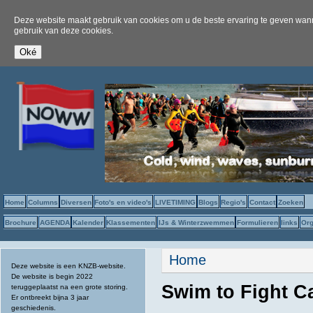
Deze website maakt gebruik van cookies om u de beste ervaring te geven wanne
gebruik van deze cookies.
Home
Columns
Diversen
Foto's en video's
LIVETIMING
Blogs
Regio's
Contact
Zoeken
Brochure
AGENDA
Kalender
Klassementen
IJs & Winterzwemmen
Formulieren
links
Org
U bent hier
Home
Deze website is een KNZB-website.
De website is begin 2022
Swim to Fight C
teruggeplaatst na een grote storing.
Er ontbreekt bijna 3 jaar
geschiedenis.