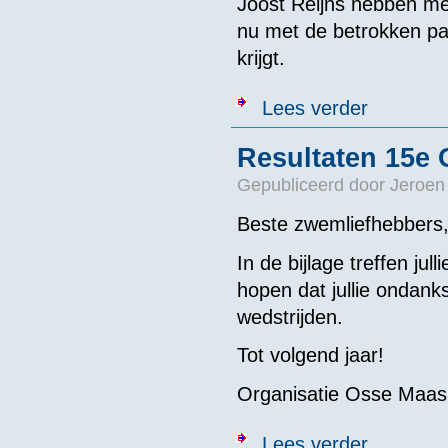
Joost Reijns hebben m
nu met de betrokken par
krijgt.
over Sponsort
Lees verder
Resultaten 15e
Gepubliceerd door
Jeroen
Beste zwemliefhebbers
In de bijlage treffen ju
hopen dat jullie ondank
wedstrijden.
Tot volgend jaar!
Organisatie Osse Maas
over Resultat
Lees verder