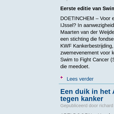
Eerste editie van Swi
DOETINCHEM – Voor ee
IJssel? In aanwezighe
Maarten van der Weijde
een stichting die fonds
KWF Kankerbestrijding, 
zwemevenement voor ki
Swim to Fight Cancer (
die meedoet.
over Zwemeve
Lees verder
Een duik in het
tegen kanker
Gepubliceerd door
richard