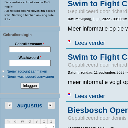
Swim to Fight C
Deze website voldoet aan de AVG
regels.
Gepubliceerd door
richard
Alle tekstblokjes hierboven zijn actieve
links. Sommige hebben ook nog sub-
Datum:
vrijdag, 1 juli, 2022 - 00:00
t/m
links.
Meer informatie op de w
Gebruikerslogin
over Swim to F
Lees verder
Gebruikersnaam
*
Swim to Fight C
Wachtwoord
*
Gepubliceerd door
richard
Nieuw account aanmaken
Datum:
zondag, 11 september, 2022 -
Nieuw wachtwoord aanvragen
meer informatie volgt o
over Swim to 
Lees verder
augustus
«
»
Biesbosch Open
Gepubliceerd door
dennis 
m
d
w
d
v
z
z
1
2