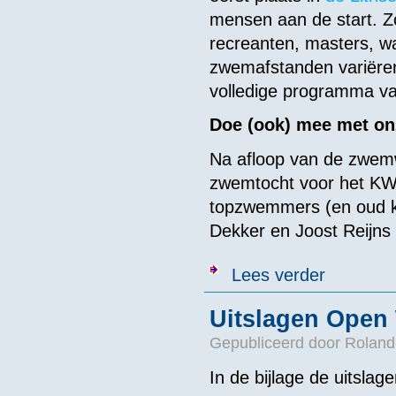
mensen aan de start. 
recreanten, masters, w
zwemafstanden variëren
volledige programma v
Doe (ook) mee met o
Na afloop van de zwemw
zwemtocht voor het KWF.
topzwemmers (en oud k
Dekker en Joost Reijns 
over Arethusa
Lees verder
Uitslagen Open
Gepubliceerd door
Roland
In de bijlage de uitsl