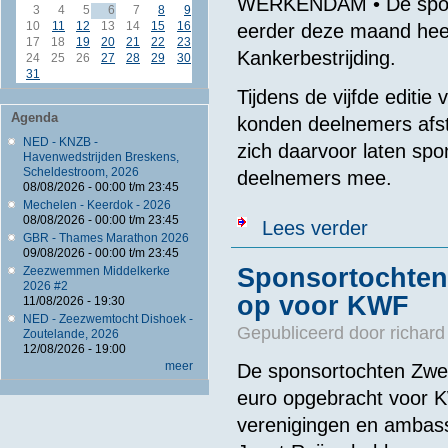
WERKENDAM • De spons
3
4
5
6
7
8
9
10
11
12
13
14
15
16
eerder deze maand hee
17
18
19
20
21
22
23
Kankerbestrijding.
24
25
26
27
28
29
30
31
Tijdens de vijfde edit
Agenda
konden deelnemers afs
NED - KNZB -
zich daarvoor laten spo
Havenwedstrijden Breskens,
Scheldestroom, 2026
deelnemers mee.
08/08/2026 -
00:00
t/m
23:45
Mechelen - Keerdok - 2026
08/08/2026 -
00:00
t/m
23:45
over Biesbosc
Lees verder
GBR - Thames Marathon 2026
09/08/2026 -
00:00
t/m
23:45
Sponsortochten
Zeezwemmen Middelkerke
2026 #2
op voor KWF
11/08/2026 - 19:30
NED - Zeezwemtocht Dishoek -
Gepubliceerd door
richard
Zoutelande, 2026
12/08/2026 - 19:00
meer
De sponsortochten Zwe
euro opgebracht voor K
verenigingen en ambas