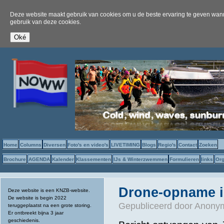
Deze website maakt gebruik van cookies om u de beste ervaring te geven wanne
gebruik van deze cookies.
Home
Columns
Diversen
Foto's en video's
LIVETIMING
Blogs
Regio's
Contact
Zoeken
Brochure
AGENDA
Kalender
Klassementen
IJs & Winterzwemmen
Formulieren
links
Org
Drone-opname i
Deze website is een KNZB-website.
De website is begin 2022
Gepubliceerd door
Anonym
teruggeplaatst na een grote storing.
Er ontbreekt bijna 3 jaar
geschiedenis.