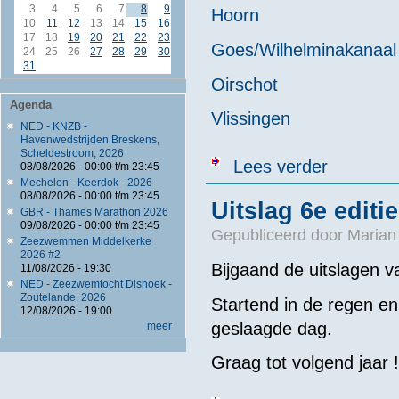
3
4
5
6
7
8
9
Hoorn
10
11
12
13
14
15
16
17
18
19
20
21
22
23
Goes/Wilhelminakanaal
24
25
26
27
28
29
30
31
Oirschot
Agenda
Vlissingen
NED - KNZB -
Havenwedstrijden Breskens,
Scheldestroom, 2026
over Foto's en
Lees verder
08/08/2026 -
00:00
t/m
23:45
Mechelen - Keerdok - 2026
08/08/2026 -
00:00
t/m
23:45
Uitslag 6e edit
GBR - Thames Marathon 2026
09/08/2026 -
00:00
t/m
23:45
Gepubliceerd door
Marian
Zeezwemmen Middelkerke
2026 #2
Bijgaand de uitslagen
11/08/2026 - 19:30
NED - Zeezwemtocht Dishoek -
Zoutelande, 2026
Startend in de regen en
12/08/2026 - 19:00
geslaagde dag.
meer
Graag tot volgend jaar !