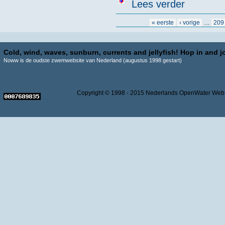
over Startlij
Lees verder
Pagina's
« eerste
‹ vorige
…
209
Cold, wind, waves, sunburn, currents and jellyfish! Hop in and jo
Noww is de oudste zwemwebsite van Nederland (augustus 1998 gestart)
Copyright © 1998 - 2015 Nederlands OpenWater