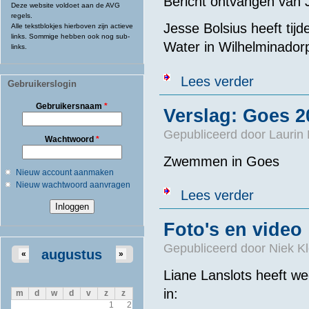
Bericht ontvangen van 
Deze website voldoet aan de AVG
regels.
Jesse Bolsius heeft ti
Alle tekstblokjes hierboven zijn actieve
links. Sommige hebben ook nog sub-
Water in Wilhelminador
links.
over Drone-op
Lees verder
Gebruikerslogin
Gebruikersnaam
*
Verslag: Goes 2
Gepubliceerd door
Laurin
Wachtwoord
*
Zwemmen in Goes
Nieuw account aanmaken
Nieuw wachtwoord aanvragen
over Verslag:
Lees verder
Foto's en video
Gepubliceerd door
Niek Kl
augustus
«
»
Liane Lanslots heeft we
in:
m
d
w
d
v
z
z
1
2