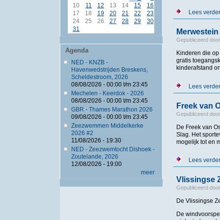
10
11
12
13
14
15
16
Lees verde
17
18
19
20
21
22
23
24
25
26
27
28
29
30
31
Merwestein 
Gepubliceerd doo
Agenda
Kinderen die op
gratis toegangs
NED - KNZB -
kinderafstand o
Havenwedstrijden Breskens,
Scheldestroom, 2026
08/08/2026 -
00:00
t/m
23:45
Lees verde
Mechelen - Keerdok - 2026
08/08/2026 -
00:00
t/m
23:45
Freek van O
GBR - Thames Marathon 2026
Gepubliceerd doo
09/08/2026 -
00:00
t/m
23:45
Zeezwemmen Middelkerke
De Freek van O
2026 #2
Slag. Het sport
11/08/2026 - 19:30
mogelijk tot en 
NED - Zeezwemtocht Dishoek -
Zoutelande, 2026
Lees verde
12/08/2026 - 19:00
meer
Vlissingse 
Gepubliceerd doo
De Vlissingse Z
De windvoorspell