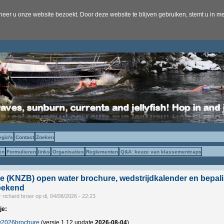
er u onze website bezoekt. Door deze website te blijven gebruiken, stemt u in me
egio's
Contact
Zoeken
en
Formulieren
links
Organisaties
Reglementen
Q&A: keuze van klassementcaps
e (KNZB) open water brochure, wedstrijdkalender en bepal
ekend
r
richard broer
op
di, 04/08/2026 - 22:23
je:
2026brochure
(versie 1.12 update
2026-08-04
)