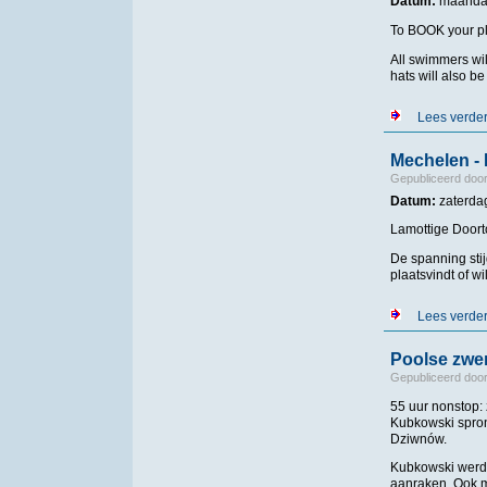
Datum:
maandag
To BOOK your pla
All swimmers wi
hats will also b
Lees verde
Mechelen - 
Gepubliceerd doo
Datum:
zaterda
Lamottige Doort
De spanning sti
plaatsvindt of wi
Lees verde
Poolse zwem
Gepubliceerd doo
55 uur nonstop:
Kubkowski spron
Dziwnów.
Kubkowski werd 
aanraken. Ook mo