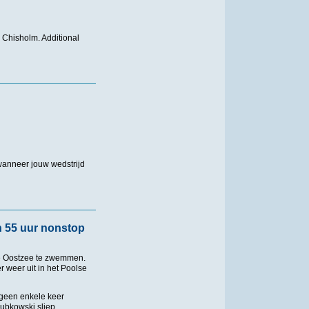
 Chisholm. Additional
wanneer jouw wedstrijd
n 55 uur nonstop
de Oostzee te zwemmen.
 weer uit in het Poolse
 geen enkele keer
Kubkowski sliep