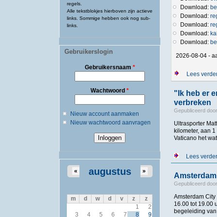
regels.
Download:
be
Alle tekstblokjes hierboven zijn actieve
Download:
re
links. Sommige hebben ook nog sub-
Download:
re
links.
Download:
ka
Download:
be
Gebruikerslogin
2026-08-04 - a
Gebruikersnaam
*
Lees verde
Wachtwoord
*
"Ik heb er 
verbreken
Gepubliceerd doo
Nieuw account aanmaken
Nieuw wachtwoord aanvragen
Ultrasporter Ma
kilometer, aan 1
Vaticano het wat
Lees verde
augustus
«
»
Amsterdam 
Gepubliceerd doo
Amsterdam City 
m
d
w
d
v
z
z
16.00 tot 19.00
1
2
begeleiding van
3
4
5
6
7
8
9