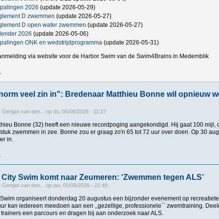
palingen 2026
(update 2026-05-29)
glement D zwemmen
(update 2026-05-27)
glement D open water zwemmen
(update 2026-05-27)
lender 2026
(update 2026-05-06)
palingen ONK en wedstrijdprogramma
(update 2026-05-31)
anmelding via website voor de Harbor Swim van de Swim4Brains in Medemblik
r
over Nederlandse (KNZB) open water brochure, wedstrijdkalender en bepaling
enorm veel zin in": Bredenaar Matthieu Bonne wil opnieuw 
r
Gertjan van den...
op
do, 06/08/2026 - 11:27
tthieu Bonne (32) heeft een nieuwe recordpoging aangekondigd. Hij gaat 100 mijl
 stuk zwemmen in zee. Bonne zou er graag zo'n 65 tot 72 uur over doen. Op 30 augu
er in.
r
over "Ik heb er enorm veel zin in": Bredenaar Matthieu Bonne wil opnieuw wereld
City Swim komt naar Zeumeren: ‘Zwemmen tegen ALS’
r
Gertjan van den...
op
wo, 05/08/2026 - 21:49
Swim organiseert donderdag 20 augustus een bijzonder evenement op recreatiete
 uur kan iedereen meedoen aan een ,,gezellige, professionele´´ zwemtraining. 
 trainers een parcours en dragen bij aan onderzoek naar ALS.