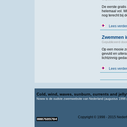
De eerste grati
helemaal vol. W
nog
terecht
bij
de
Lees verde
Zwemmen in
Gepubliceerd doo
Op een mooie zo
gevuld en uitera
lichtzinnig ged
Lees verde
Pagina's
Cold, wind, waves, sunburn, currents and jellyf
Noww is de oudste zwemwebsite van Nederland (augustus 1998 g
Copyright © 1998 - 2015 Ne