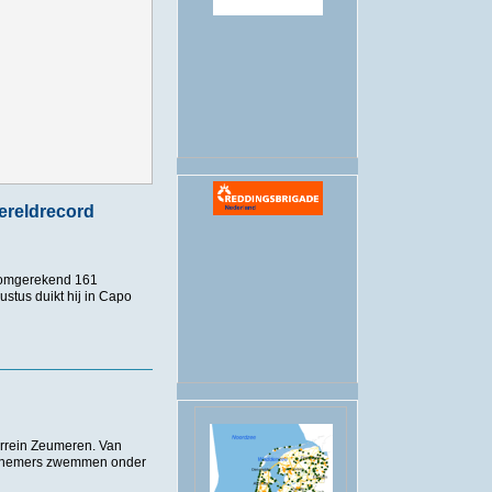
.
en open water zwemmen bekend
wereldrecord
, omgerekend 161
stus duikt hij in Capo
record verbreken
rrein Zeumeren. Van
Deelnemers zwemmen onder