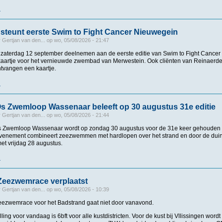
r
over Amsterdam City Swim komt naar Zeumeren: ‘Zwemmen tegen ALS’
steunt eerste Swim to Fight Cancer Nieuwegein
r
Gertjan van den...
op
wo, 05/08/2026 - 21:47
 zaterdag 12 september deelnemen aan de eerste editie van Swim to Fight Cancer
kaartje voor het vernieuwde zwembad van Merwestein. Ook cliënten van Reinaer
ntvangen een kaartje.
r
over Merwestein steunt eerste Swim to Fight Cancer Nieuwegein
s Zwemloop Wassenaar beleeft op 30 augustus 31e editie
r
Gertjan van den...
op
wo, 05/08/2026 - 21:44
s Zwemloop Wassenaar wordt op zondag 30 augustus voor de 31e keer gehouden
evenement combineert zeezwemmen met hardlopen over het strand en door de duine
met vrijdag 28 augustus.
r
over Freek van Os Zwemloop Wassenaar beleeft op 30 augustus 31e editie
Zeezwemrace verplaatst
r
Gertjan van den...
op
wo, 05/08/2026 - 10:39
eezwemrace voor het Badstrand gaat niet door vanavond.
ing voor vandaag is 6bft voor alle kustdistricten. Voor de kust bij Vllissingen wordt