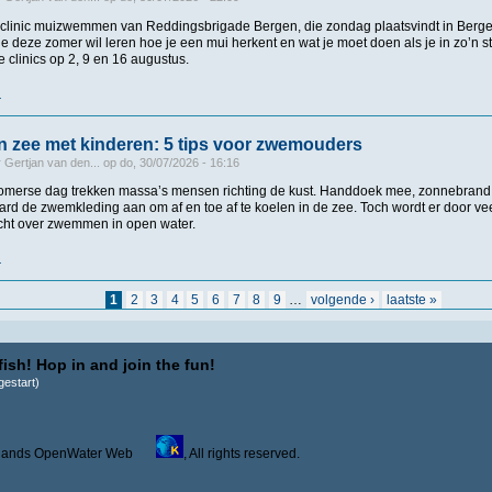
s clinic muizwemmen van Reddingsbrigade Bergen, die zondag plaatsvindt in Bergen
ie deze zomer wil leren hoe je een mui herkent en wat je
m
oet
doen
als
je in
zo’n
s
 clinics op 2, 9 en 16
augustus
.
r
over Populaire clinics muizwemmen keren terug bij Reddingsbrigade Bergen: ‘Zo r
 zee met kinderen: 5 tips voor zwemouders
r
Gertjan van den...
op
do, 30/07/2026 - 16:16
merse dag trekken massa’s mensen richting de kust. Handdoek mee, zonnebrand 
ard de zwemkleding aan om af en toe af te koelen in de zee. Toch wordt er door ve
acht over zwemmen in open water.
r
over Zwemmen in zee met kinderen: 5 tips voor zwemouders
1
2
3
4
5
6
7
8
9
…
volgende ›
laatste »
ish! Hop in and join the fun!
estart)
derlands OpenWater Web
, All rights reserved.