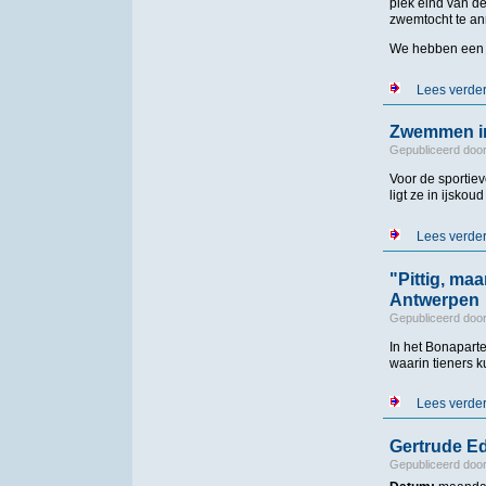
piek eind van d
zwemtocht te an
We hebben een 
Lees verde
Zwemmen in
Gepubliceerd doo
Voor de sportie
ligt ze in ijskoud
Lees verde
"Pittig, ma
Antwerpen
Gepubliceerd doo
In het Bonaparte
waarin tieners 
Lees verde
Gertrude Ed
Gepubliceerd doo