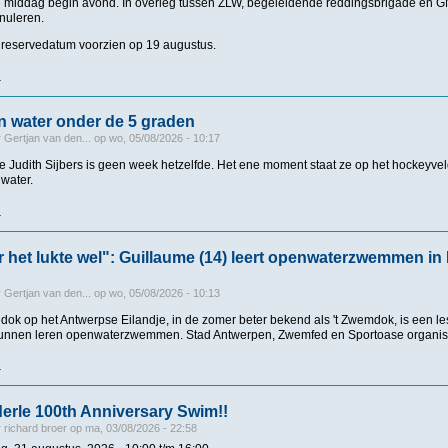
e middag begin avond. In overleg tussen ZLW, begeleidende reddingsbrigade en G
nuleren.
reservedatum voorzien op 19 augustus.
r
over Vlissingse Zeezwemrace verplaatst
 water onder de 5 graden
r
Gertjan van den...
op
wo, 05/08/2026 - 10:17
ve Judith Sijbers is geen week hetzelfde. Het ene moment staat ze op het hockeyv
 water.
r
over Zwemmen in water onder de 5 graden
ar het lukte wel": Guillaume (14) leert openwaterzwemmen i
r
Gertjan van den...
op
wo, 05/08/2026 - 10:13
dok op het Antwerpse Eilandje, in de zomer beter bekend als 't Zwemdok, is een le
kunnen leren openwaterzwemmen. Stad Antwerpen, Zwemfed en Sportoase organis
r
over "Pittig, maar het lukte wel": Guillaume (14) leert openwaterzwemmen in Bon
erle 100th Anniversary Swim!!
r
richard broer
op
ma, 03/08/2026 - 22:58