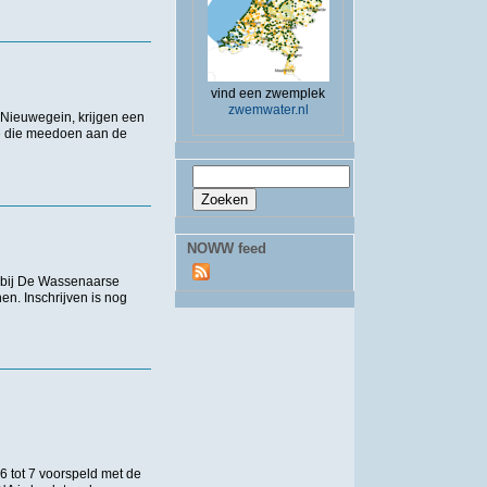
vind een zwemplek
zwemwater.nl
 Nieuwegein, krijgen een
de die meedoen aan de
Zoekveld
Zoeken
NOWW feed
 bij De Wassenaarse
n. Inschrijven is nog
 6 tot 7 voorspeld met de