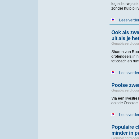
logischerwijs ni
zonder hulp blij
Lees verde
Ook als zwe
uit als je h
Gepubliceerd doo
Sharon van Rouw
grotendeels in
tot coach en ru
Lees verde
Poolse zwem
Gepubliceerd doo
Via een livest
ooit de Oostze
Lees verde
Populaire c
minder in p
Gepubliceerd doo