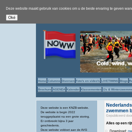
Deze website maakt gebruik van cookies om u de beste ervaring te geven wanne
Home
Columns
Diversen
Foto's en video's
LIVETIMING
Blogs
R
Brochure
AGENDA
Kalender
Klassementen
IJs & Winterzwemm
Nederlands
Deze website is een KNZB-website.
zwemmen b
De website is begin 2022
Gepubliceerd doo
teruggeplaatst na een grote storing.
Er ontbreekt bijna 3 jaar
Alles op een rijt
geschiedenis.
Deze website voldoet aan de AVG
Download:
ow