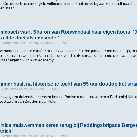
et. Om de tocht uiteindelijk te voltooien, moest Kubkowski bij aankomst zelf naar h
ven staan.
r
over Poolse zwemmer zwemt als eerste mens over Oostzee, 160 kilometer en 55 u
mcoach vaart Sharon van Rouwendaal haar eigen koers: 'Je 
etzelfde doet als een ander'
r
Gertjan van den...
op
ma, 03/08/2026 - 21:51
endaal heeft haar carrière als topzwemster bijna een jaar geleden beëindigd, ma
 het teken van zwemmen staan. De tweevoudig olympisch kampioene openwaterzwe
nt haar eigen SvR Swim Academy.
r
over Ook als zwemcoach vaart Sharon van Rouwendaal haar eigen koers: 'Je springt 
mer haalt na historische tocht van 55 uur doodop het str
r
Niek Kloots
op
ma, 03/08/2026 - 21:03
ream volgden duizenden mensen hoe de Poolse marathonzwemmer Bartlomiej Kubko
e overzwom van Zweden naar Polen.
r
over Poolse zwemmer haalt na historische tocht van 55 uur doodop het strand
linics muizwemmen keren terug bij Reddingsbrigade Bergen:
aniek’
r
Gertjan van den...
op
do, 30/07/2026 - 22:09