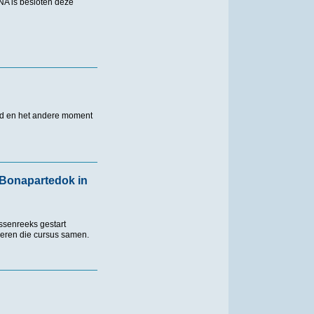
NA is besloten deze
eld en het andere moment
n Bonapartedok in
ssenreeks gestart
eren die cursus samen.
apartedok in Antwerpen