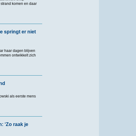
et strand komen en daar
ur nonstop
springt er niet
ar haar dagen blijven
mmen ontwikkelt zich
er niet uit als je hetzelfde doet als een ander'
and
wski als eerste mens
 ‘Zo raak je