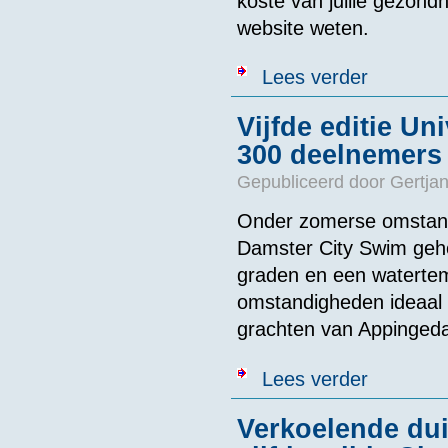
koste van jullie gezondh
website weten.
over Swim to F
Lees verder
Vijfde editie Un
300 deelnemers
Gepubliceerd door
Gertjan
Onder zomerse omstandi
Damster City Swim geh
graden en een waterte
omstandigheden ideaal v
grachten van Appinged
over Vijfde ed
Lees verder
Verkoelende dui