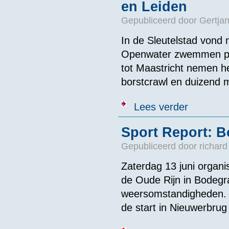
en Leiden
Gepubliceerd door
Gertjan
In de Sleutelstad vond 
Openwater zwemmen pl
tot Maastricht nemen he
borstcrawl en duizend 
over Foto's e
Lees verder
Sport Report: 
Gepubliceerd door
richard
Zaterdag 13 juni orga
de Oude Rijn in Bodegra
weersomstandigheden. I
de start in Nieuwerbrug 