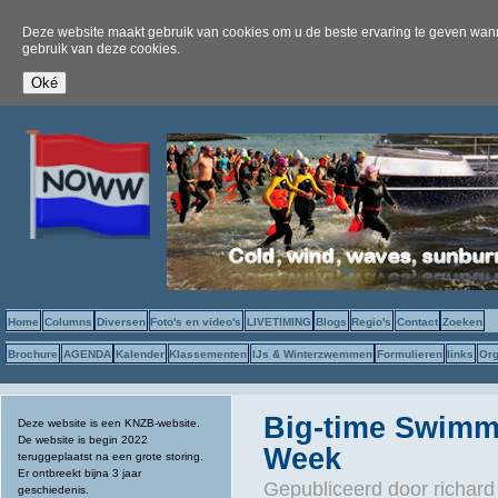
Deze website maakt gebruik van cookies om u de beste ervaring te geven wanne
gebruik van deze cookies.
Home
Columns
Diversen
Foto's en video's
LIVETIMING
Blogs
Regio's
Contact
Zoeken
Brochure
AGENDA
Kalender
Klassementen
IJs & Winterzwemmen
Formulieren
links
Org
Big-time Swimmi
Deze website is een KNZB-website.
De website is begin 2022
Week
teruggeplaatst na een grote storing.
Er ontbreekt bijna 3 jaar
Gepubliceerd door
richard
geschiedenis.