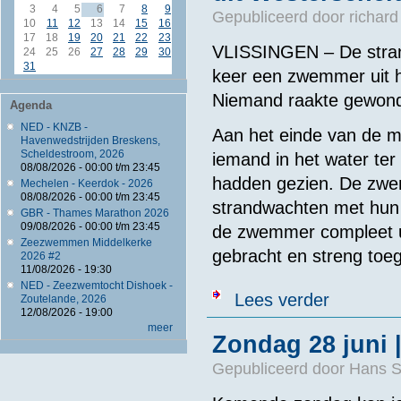
3
4
5
6
7
8
9
Gepubliceerd door
richard
10
11
12
13
14
15
16
17
18
19
20
21
22
23
VLISSINGEN – De stran
24
25
26
27
28
29
30
31
keer een zwemmer uit he
Niemand raakte gewon
Agenda
NED - KNZB -
Aan het einde van de m
Havenwedstrijden Breskens,
Scheldestroom, 2026
iemand in het water ter
08/08/2026 -
00:00
t/m
23:45
hadden gezien. De zwe
Mechelen - Keerdok - 2026
08/08/2026 -
00:00
t/m
23:45
strandwachten met hun 
GBR - Thames Marathon 2026
09/08/2026 -
00:00
t/m
23:45
de zwemmer compleet ui
Zeezwemmen Middelkerke
gebracht en streng toeg
2026 #2
11/08/2026 - 19:30
NED - Zeezwemtocht Dishoek -
over Vlissing
Lees verder
Zoutelande, 2026
12/08/2026 - 19:00
meer
Zondag 28 juni 
Gepubliceerd door
Hans 