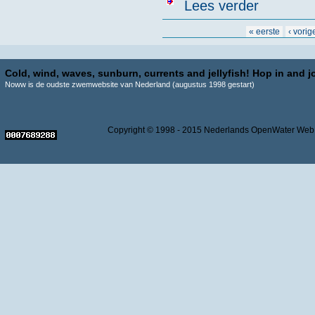
over Sport Re
Lees verder
Pagina's
« eerste
‹ vorig
Cold, wind, waves, sunburn, currents and jellyfish! Hop in and jo
Noww is de oudste zwemwebsite van Nederland (augustus 1998 gestart)
Copyright © 1998 - 2015 Nederlands OpenWater