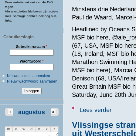
Deze website voldoet aan de AVG
regels.
Minstens drie Nederland
Alle tekstblokjes hierboven zijn actieve
Paul de Waard, Marcel
links. Sommige hebben ook nog sub-
links.
Headlined by Oceans Se
MSF bio here, @ale_ros
Gebruikerslogin
(67, USA, MSF bio here
Gebruikersnaam
*
(18, Ireland, MSF bio h
Marathon Swimming Hal
Wachtwoord
*
MSF bio here), Marcia 
Nieuw account aanmaken
Denison (68, USA/Irela
Nieuw wachtwoord aanvragen
Great Britain MSF bio 
Saturday, June 20th Ju
over Big-time
Lees verder
augustus
«
»
Vlissingse str
m
d
w
d
v
z
z
uit Westerschel
1
2