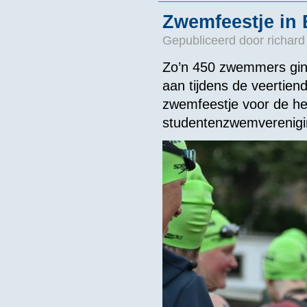
Zwemfeestje in 
Gepubliceerd door
richard
Zo’n 450 zwemmers ging
aan tijdens de veertien
zwemfeestje voor de he
studentenzwemverenig