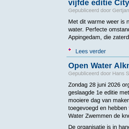
vijfde editie Ci
Gepubliceerd door
Gertjan
Met dit warme weer is n
water. Perfecte omstan
Appingedam, die zaterd
over Verkoelen
Lees verder
Open Water Alkm
Gepubliceerd door
Hans 
Zondag 28 juni 2026 o
geslaagde 1e editie me
mooiere dag van maken
toegevoegd en hebben
Water Zwemmen de kno
De organisatie is in 