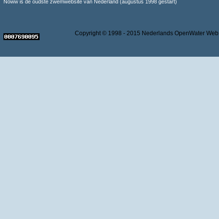
Noww is de oudste zwemwebsite van Nederland (augustus 1998 gestart)
Copyright © 1998 - 2015 Nederlands OpenWater