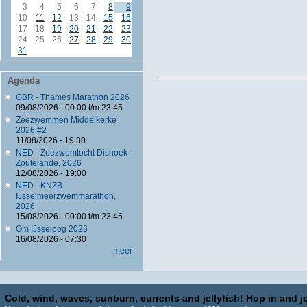
3
4
5
6
7
8
9
10
11
12
13
14
15
16
17
18
19
20
21
22
23
24
25
26
27
28
29
30
31
Agenda
GBR - Thames Marathon 2026
09/08/2026 -
00:00
t/m
23:45
Zeezwemmen Middelkerke
2026 #2
11/08/2026 - 19:30
NED - Zeezwemtocht Dishoek -
Zoutelande, 2026
12/08/2026 - 19:00
NED - KNZB -
IJsselmeerzwemmarathon,
2026
15/08/2026 -
00:00
t/m
23:45
Om IJsseloog 2026
16/08/2026 - 07:30
meer
Cold, wind, waves, sunburn, currents and jellyfish! Hop in and jo