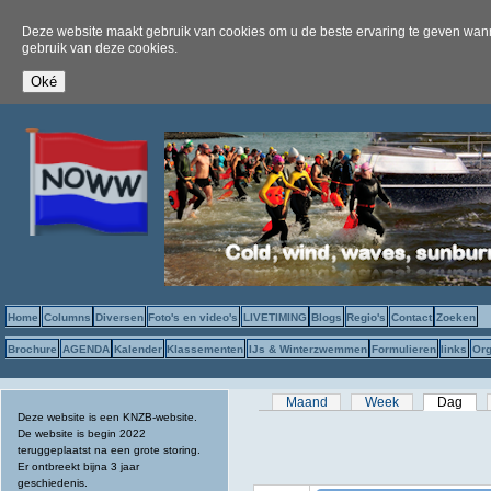
Deze website maakt gebruik van cookies om u de beste ervaring te geven wanne
gebruik van deze cookies.
Home
Columns
Diversen
Foto's en video's
LIVETIMING
Blogs
Regio's
Contact
Zoeken
Brochure
AGENDA
Kalender
Klassementen
IJs & Winterzwemmen
Formulieren
links
Org
Primaire tabs
Maand
Week
Dag
(act
Deze website is een KNZB-website.
De website is begin 2022
teruggeplaatst na een grote storing.
Er ontbreekt bijna 3 jaar
geschiedenis.