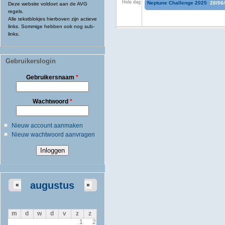
Hele dag
Neptune Challenge 2025
28/06
Deze website voldoet aan de AVG
regels.
Alle tekstblokjes hierboven zijn actieve
links. Sommige hebben ook nog sub-
links.
Gebruikerslogin
Gebruikersnaam
*
Wachtwoord
*
Nieuw account aanmaken
Nieuw wachtwoord aanvragen
augustus
«
»
m
d
w
d
v
z
z
1
2