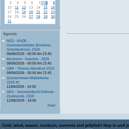
3
4
5
6
7
8
9
10
11
12
13
14
15
16
17
18
19
20
21
22
23
24
25
26
27
28
29
30
31
Agenda
NED - KNZB -
Havenwedstrijden Breskens,
Scheldestroom, 2026
08/08/2026 -
00:00
t/m
23:45
Mechelen - Keerdok - 2026
08/08/2026 -
00:00
t/m
23:45
GBR - Thames Marathon 2026
09/08/2026 -
00:00
t/m
23:45
Zeezwemmen Middelkerke
2026 #2
11/08/2026 - 19:30
NED - Zeezwemtocht Dishoek -
Zoutelande, 2026
12/08/2026 - 19:00
meer
Cold, wind, waves, sunburn, currents and jellyfish! Hop in and jo