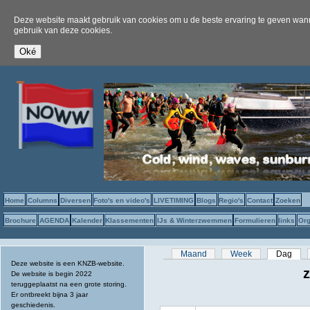
Deze website maakt gebruik van cookies om u de beste ervaring te geven wanne
gebruik van deze cookies.
Home
Columns
Diversen
Foto's en video's
LIVETIMING
Blogs
Regio's
Contact
Zoeken
Brochure
AGENDA
Kalender
Klassementen
IJs & Winterzwemmen
Formulieren
links
Org
Primaire tabs
Maand
Week
Dag
(act
Deze website is een KNZB-website.
z
De website is begin 2022
teruggeplaatst na een grote storing.
Er ontbreekt bijna 3 jaar
geschiedenis.