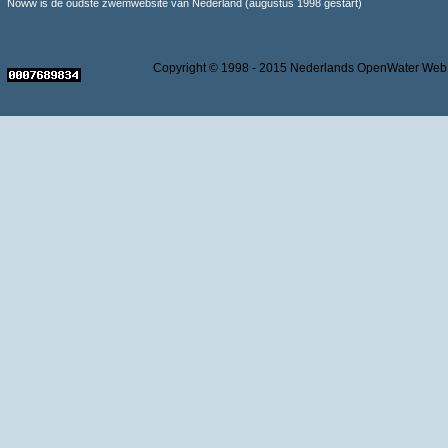
Noww is de oudste zwemwebsite van Nederland (augustus 1998 gestart)
Copyright © 1998 - 2015 Nederlands OpenWater