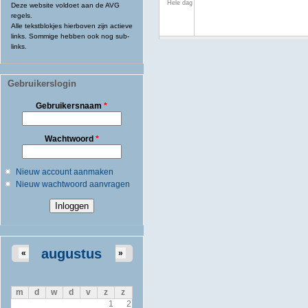
Hele dag
Deze website voldoet aan de AVG
regels.
Alle tekstblokjes hierboven zijn actieve
links. Sommige hebben ook nog sub-
links.
Gebruikerslogin
Gebruikersnaam
*
Wachtwoord
*
Nieuw account aanmaken
Nieuw wachtwoord aanvragen
augustus
«
»
m
d
w
d
v
z
z
1
2