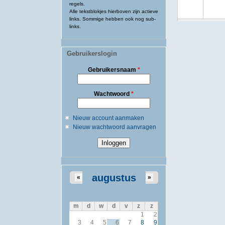
regels.
Alle tekstblokjes hierboven zijn actieve
links. Sommige hebben ook nog sub-
links.
Gebruikerslogin
Gebruikersnaam
*
Wachtwoord
*
Nieuw account aanmaken
Nieuw wachtwoord aanvragen
augustus
«
»
m
d
w
d
v
z
z
1
2
3
4
5
6
7
8
9