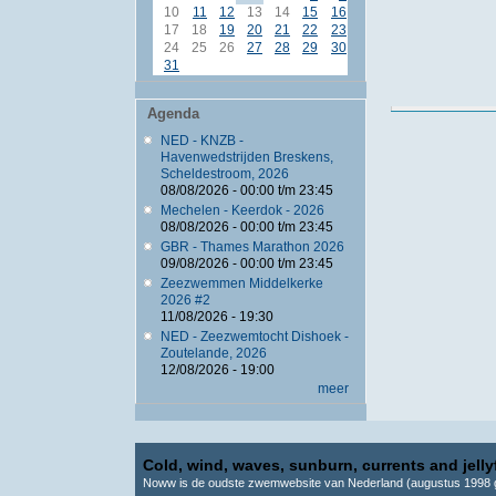
10
11
12
13
14
15
16
17
18
19
20
21
22
23
24
25
26
27
28
29
30
31
Agenda
NED - KNZB -
Havenwedstrijden Breskens,
Scheldestroom, 2026
08/08/2026 -
00:00
t/m
23:45
Mechelen - Keerdok - 2026
08/08/2026 -
00:00
t/m
23:45
GBR - Thames Marathon 2026
09/08/2026 -
00:00
t/m
23:45
Zeezwemmen Middelkerke
2026 #2
11/08/2026 - 19:30
NED - Zeezwemtocht Dishoek -
Zoutelande, 2026
12/08/2026 - 19:00
meer
Cold, wind, waves, sunburn, currents and jellyf
Noww is de oudste zwemwebsite van Nederland (augustus 1998 g