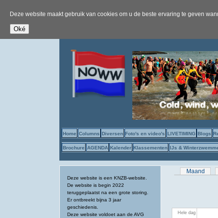
Deze website maakt gebruik van cookies om u de beste ervaring te geven wanne
Home
Columns
Diversen
Foto's en video's
LIVETIMING
Blogs
R
Brochure
AGENDA
Kalender
Klassementen
IJs & Winterzwemm
Primaire tab
Maand
Deze website is een KNZB-website.
De website is begin 2022
teruggeplaatst na een grote storing.
Er ontbreekt bijna 3 jaar
geschiedenis.
Hele dag
Deze website voldoet aan de AVG