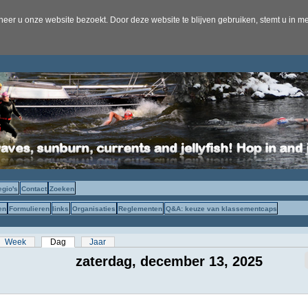
er u onze website bezoekt. Door deze website te blijven gebruiken, stemt u in me
egio's
Contact
Zoeken
en
Formulieren
links
Organisaties
Reglementen
Q&A: keuze van klassementcaps
s
Week
Dag
(actieve tabblad)
Jaar
zaterdag, december 13, 2025