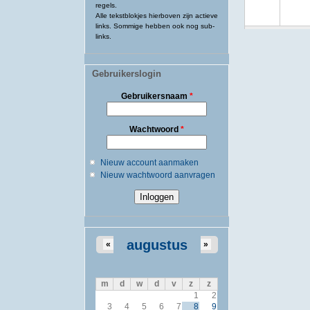
regels.
Alle tekstblokjes hierboven zijn actieve
links. Sommige hebben ook nog sub-
links.
Gebruikerslogin
Gebruikersnaam
*
Wachtwoord
*
Nieuw account aanmaken
Nieuw wachtwoord aanvragen
augustus
«
»
m
d
w
d
v
z
z
1
2
3
4
5
6
7
8
9