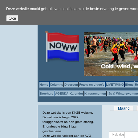
Deze website maakt gebruik van cookies om u de beste ervaring te geven wanne
Home
Columns
Diversen
Foto's en video's
LIVETIMING
Blogs
R
Brochure
AGENDA
Kalender
Klassementen
IJs & Winterzwemm
Primaire tab
Maand
Deze website is een KNZB-website.
De website is begin 2022
teruggeplaatst na een grote storing.
Er ontbreekt bijna 3 jaar
geschiedenis.
Hele dag
Deze website voldoet aan de AVG