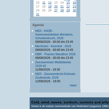
10
11
12
13
14
15
16
17
18
19
20
21
22
23
24
25
26
27
28
29
30
31
Agenda
NED - KNZB -
Havenwedstrijden Breskens,
Scheldestroom, 2026
08/08/2026 -
00:00
t/m
23:45
Mechelen - Keerdok - 2026
08/08/2026 -
00:00
t/m
23:45
GBR - Thames Marathon 2026
09/08/2026 -
00:00
t/m
23:45
Zeezwemmen Middelkerke
2026 #2
11/08/2026 - 19:30
NED - Zeezwemtocht Dishoek -
Zoutelande, 2026
12/08/2026 - 19:00
meer
Cold, wind, waves, sunburn, currents and jellyf
Noww is de oudste zwemwebsite van Nederland (augustus 1998 g