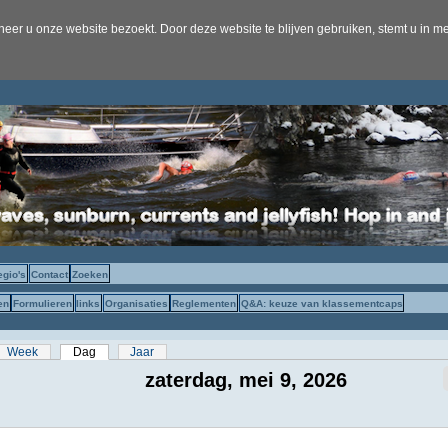
er u onze website bezoekt. Door deze website te blijven gebruiken, stemt u in me
egio's
Contact
Zoeken
en
Formulieren
links
Organisaties
Reglementen
Q&A: keuze van klassementcaps
s
Week
Dag
(actieve tabblad)
Jaar
zaterdag, mei 9, 2026