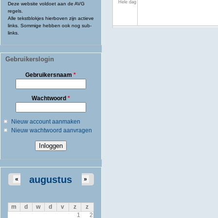
Hele dag
Deze website voldoet aan de AVG
regels.
Alle tekstblokjes hierboven zijn actieve
links. Sommige hebben ook nog sub-
links.
Gebruikerslogin
Gebruikersnaam
*
Wachtwoord
*
Nieuw account aanmaken
Nieuw wachtwoord aanvragen
augustus
«
»
m
d
w
d
v
z
z
1
2