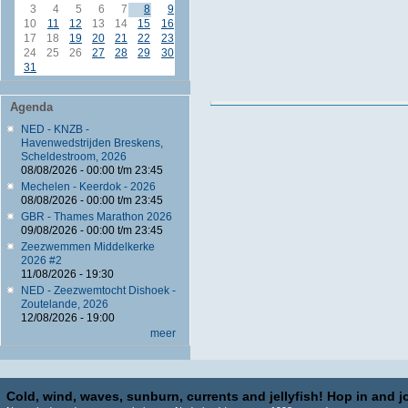
3
4
5
6
7
8
9
10
11
12
13
14
15
16
17
18
19
20
21
22
23
24
25
26
27
28
29
30
31
Agenda
NED - KNZB -
Havenwedstrijden Breskens,
Scheldestroom, 2026
08/08/2026 -
00:00
t/m
23:45
Mechelen - Keerdok - 2026
08/08/2026 -
00:00
t/m
23:45
GBR - Thames Marathon 2026
09/08/2026 -
00:00
t/m
23:45
Zeezwemmen Middelkerke
2026 #2
11/08/2026 - 19:30
NED - Zeezwemtocht Dishoek -
Zoutelande, 2026
12/08/2026 - 19:00
meer
Cold, wind, waves, sunburn, currents and jellyfish! Hop in and jo