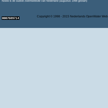
Noww is de oudste zwemwebsite van Nederland (augustus 1998 gestart)
Copyright © 1998 - 2015 Nederlands OpenWater