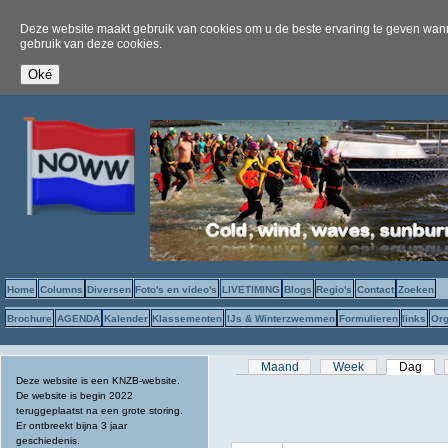
Deze website maakt gebruik van cookies om u de beste ervaring te geven wanne
gebruik van deze cookies.
Home
Columns
Diversen
Foto's en video's
LIVETIMING
Blogs
Regio's
Contact
Zoeken
Brochure
AGENDA
Kalender
Klassementen
IJs & Winterzwemmen
Formulieren
links
Org
Primaire tabs
Maand
Week
Dag
(act
Deze website is een KNZB-website.
De website is begin 2022
teruggeplaatst na een grote storing.
Er ontbreekt bijna 3 jaar
geschiedenis.