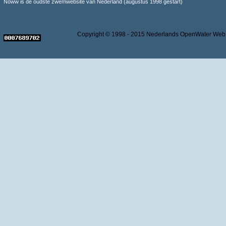
Noww is de oudste zwemwebsite van Nederland (augustus 1998 gestart)
Copyright © 1998 - 2015 Nederlands OpenWater