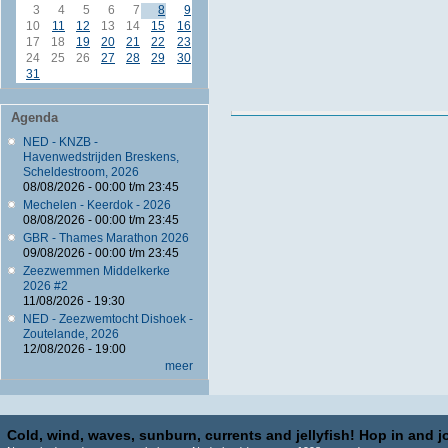
3
4
5
6
7
8
9
10
11
12
13
14
15
16
17
18
19
20
21
22
23
24
25
26
27
28
29
30
31
Agenda
NED - KNZB -
Havenwedstrijden Breskens,
Scheldestroom, 2026
08/08/2026 -
00:00
t/m
23:45
Mechelen - Keerdok - 2026
08/08/2026 -
00:00
t/m
23:45
GBR - Thames Marathon 2026
09/08/2026 -
00:00
t/m
23:45
Zeezwemmen Middelkerke
2026 #2
11/08/2026 - 19:30
NED - Zeezwemtocht Dishoek -
Zoutelande, 2026
12/08/2026 - 19:00
meer
Cold, wind, waves, sunburn, currents and jellyfish! Hop in and jo