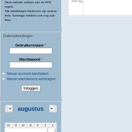
Hele dag
Deze website voldoet aan de AVG
regels.
Alle tekstblokjes hierboven zijn actieve
links. Sommige hebben ook nog sub-
links.
Gebruikerslogin
Gebruikersnaam
*
Wachtwoord
*
Nieuw account aanmaken
Nieuw wachtwoord aanvragen
augustus
«
»
m
d
w
d
v
z
z
1
2