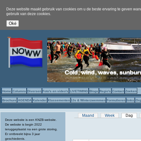
Deze website maakt gebruik van cookies om u de beste ervaring te geven wanne
gebruik van deze cookies.
Home
Columns
Diversen
Foto's en video's
LIVETIMING
Blogs
Regio's
Contact
Zoeken
Brochure
AGENDA
Kalender
Klassementen
IJs & Winterzwemmen
Formulieren
links
Org
Primaire tabs
Maand
Week
Dag
(act
Deze website is een KNZB-website.
De website is begin 2022
teruggeplaatst na een grote storing.
Er ontbreekt bijna 3 jaar
geschiedenis.