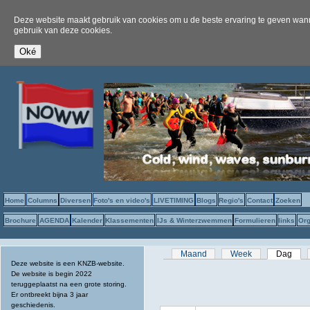
Deze website maakt gebruik van cookies om u de beste ervaring te geven wanne
gebruik van deze cookies.
Home
Columns
Diversen
Foto's en video's
LIVETIMING
Blogs
Regio's
Contact
Zoeken
Brochure
AGENDA
Kalender
Klassementen
IJs & Winterzwemmen
Formulieren
links
Org
Primaire tabs
Maand
Week
Dag
(act
Deze website is een KNZB-website.
De website is begin 2022
teruggeplaatst na een grote storing.
Er ontbreekt bijna 3 jaar
geschiedenis.