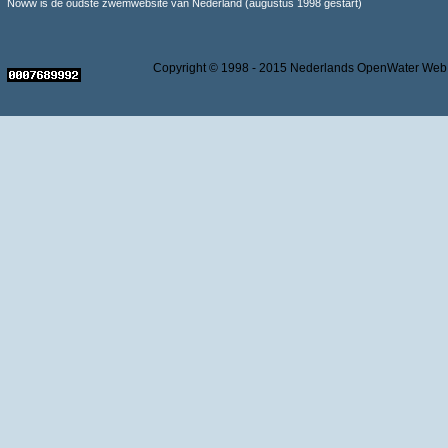
Noww is de oudste zwemwebsite van Nederland (augustus 1998 gestart)
Copyright © 1998 - 2015 Nederlands OpenWater