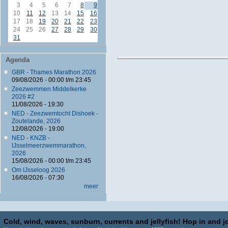
3
4
5
6
7
8
9
10
11
12
13
14
15
16
17
18
19
20
21
22
23
24
25
26
27
28
29
30
31
Agenda
GBR - Thames Marathon 2026
09/08/2026 -
00:00
t/m
23:45
Zeezwemmen Middelkerke
2026 #2
11/08/2026 - 19:30
NED - Zeezwemtocht Dishoek -
Zoutelande, 2026
12/08/2026 - 19:00
NED - KNZB -
IJsselmeerzwemmarathon,
2026
15/08/2026 -
00:00
t/m
23:45
Om IJsseloog 2026
16/08/2026 - 07:30
meer
Cold, wind, waves, sunburn, currents and jellyfish! Hop in and jo