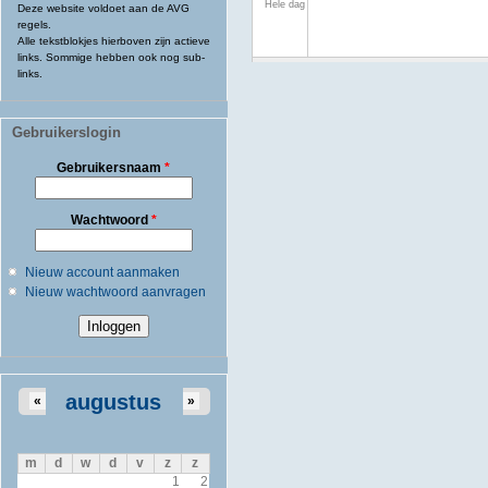
Hele dag
Deze website voldoet aan de AVG
regels.
Alle tekstblokjes hierboven zijn actieve
links. Sommige hebben ook nog sub-
links.
Gebruikerslogin
Gebruikersnaam
*
Wachtwoord
*
Nieuw account aanmaken
Nieuw wachtwoord aanvragen
augustus
«
»
m
d
w
d
v
z
z
1
2