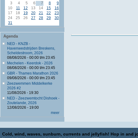
3
4
5
6
7
8
9
10
11
12
13
14
15
16
17
18
19
20
21
22
23
24
25
26
27
28
29
30
31
Agenda
NED - KNZB -
Havenwedstrijden Breskens,
Scheldestroom, 2026
08/08/2026 -
00:00
t/m
23:45
Mechelen - Keerdok - 2026
08/08/2026 -
00:00
t/m
23:45
GBR - Thames Marathon 2026
09/08/2026 -
00:00
t/m
23:45
Zeezwemmen Middelkerke
2026 #2
11/08/2026 - 19:30
NED - Zeezwemtocht Dishoek -
Zoutelande, 2026
12/08/2026 - 19:00
meer
Cold, wind, waves, sunburn, currents and jellyfish! Hop in and jo