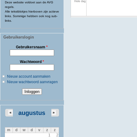
Hele dag
Deze website voldoet aan de AVG
regels.
Alle tekstblokjes hierboven zijn actieve
links. Sommige hebben ook nog sub-
links.
Gebruikerslogin
Gebruikersnaam
*
Wachtwoord
*
Nieuw account aanmaken
Nieuw wachtwoord aanvragen
augustus
«
»
m
d
w
d
v
z
z
1
2