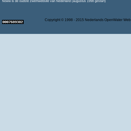
Noww is de oudste zwemwebsite van Nederland (augustus 1998 gestart)
Copyright © 1998 - 2015 Nederlands OpenWater