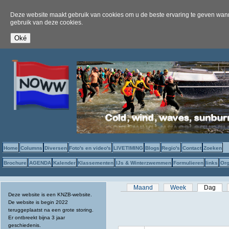
Deze website maakt gebruik van cookies om u de beste ervaring te geven wanne
gebruik van deze cookies.
Home
Columns
Diversen
Foto's en video's
LIVETIMING
Blogs
Regio's
Contact
Zoeken
Brochure
AGENDA
Kalender
Klassementen
IJs & Winterzwemmen
Formulieren
links
Org
Primaire tabs
Maand
Week
Dag
(act
Deze website is een KNZB-website.
De website is begin 2022
teruggeplaatst na een grote storing.
Er ontbreekt bijna 3 jaar
geschiedenis.