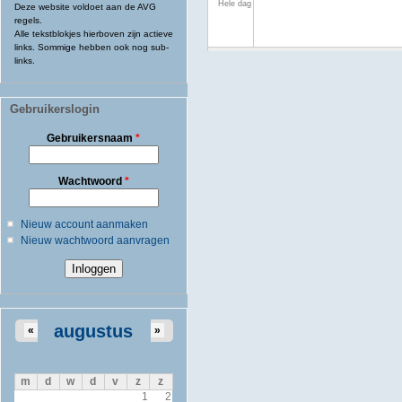
Hele dag
Deze website voldoet aan de AVG
regels.
Alle tekstblokjes hierboven zijn actieve
links. Sommige hebben ook nog sub-
links.
Gebruikerslogin
Gebruikersnaam
*
Wachtwoord
*
Nieuw account aanmaken
Nieuw wachtwoord aanvragen
augustus
«
»
m
d
w
d
v
z
z
1
2