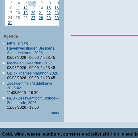
3
4
5
6
7
8
9
10
11
12
13
14
15
16
17
18
19
20
21
22
23
24
25
26
27
28
29
30
31
Agenda
NED - KNZB -
Havenwedstrijden Breskens,
Scheldestroom, 2026
08/08/2026 -
00:00
t/m
23:45
Mechelen - Keerdok - 2026
08/08/2026 -
00:00
t/m
23:45
GBR - Thames Marathon 2026
09/08/2026 -
00:00
t/m
23:45
Zeezwemmen Middelkerke
2026 #2
11/08/2026 - 19:30
NED - Zeezwemtocht Dishoek -
Zoutelande, 2026
12/08/2026 - 19:00
meer
Cold, wind, waves, sunburn, currents and jellyfish! Hop in and jo