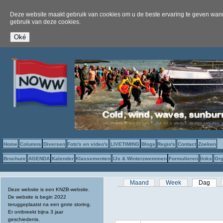
Deze website maakt gebruik van cookies om u de beste ervaring te geven wanne
gebruik van deze cookies.
Home
Columns
Diversen
Foto's en video's
LIVETIMING
Blogs
Regio's
Contact
Zoeken
Brochure
AGENDA
Kalender
Klassementen
IJs & Winterzwemmen
Formulieren
links
Org
Primaire tabs
Maand
Week
Dag
(act
Deze website is een KNZB-website.
De website is begin 2022
teruggeplaatst na een grote storing.
Er ontbreekt bijna 3 jaar
geschiedenis.