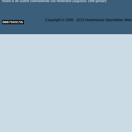
Noww is de oudste zwemwebsite van Nederland (augustus 1998 gestart)
Copyright © 1998 - 2015 Nederlands OpenWater