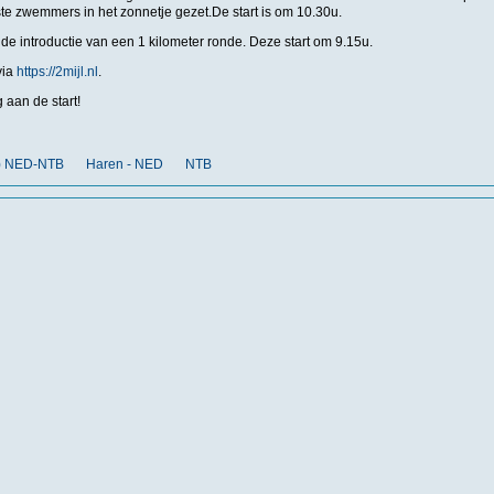
te zwemmers in het zonnetje gezet.De start is om 10.30u.
s de introductie van een 1 kilometer ronde. Deze start om 9.15u.
via
https://2mijl.nl
.
 aan de start!
t) NED-NTB
Haren - NED
NTB