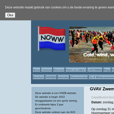
Deze website maakt gebruik van cookies om u de beste ervaring te geven wanne
Home
Columns
Diversen
Foto's en video's
LIVETIMING
Blogs
R
Brochure
AGENDA
Kalender
Klassementen
IJs & Winterzwemm
GVAV Zwem2
Deze website is een KNZB-website.
De website is begin 2022
Gepubliceerd doo
teruggeplaatst na een grote storing.
Datum:
zondag,
Er ontbreekt bijna 3 jaar
geschiedenis.
Op zondag 31 me
Deze website voldoet aan de AVG
Hoornsemeer van