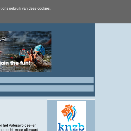
t ons gebruik van deze cookies.
er het Paterswoldse- en
ietocht, maar uiteraard