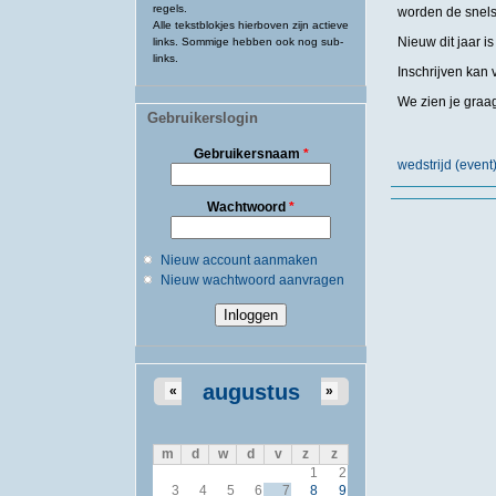
regels.
worden de snels
Alle tekstblokjes hierboven zijn actieve
Nieuw dit jaar i
links. Sommige hebben ook nog sub-
links.
Inschrijven kan 
We zien je graag
Gebruikerslogin
Gebruikersnaam
*
wedstrijd (even
Wachtwoord
*
Nieuw account aanmaken
Nieuw wachtwoord aanvragen
augustus
«
»
m
d
w
d
v
z
z
1
2
3
4
5
6
7
8
9