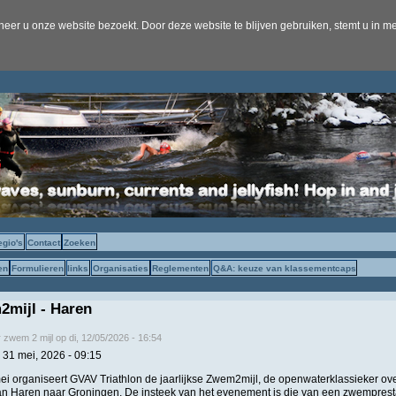
er u onze website bezoekt. Door deze website te blijven gebruiken, stemt u in me
egio's
Contact
Zoeken
en
Formulieren
links
Organisaties
Reglementen
Q&A: keuze van klassementcaps
mijl - Haren
r
zwem 2 mijl
op
di, 12/05/2026 - 16:54
 31 mei, 2026 - 09:15
i organiseert GVAV Triathlon de jaarlijkse Zwem2mijl, de openwaterklassieker ov
 Haren naar Groningen. De insteek van het evenement is die van een zwemprestat