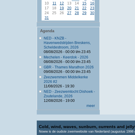
10
11
12
13
14
15
16
17
18
19
20
21
22
23
24
25
26
27
28
29
30
31
Agenda
NED - KNZB -
Havenwedstrijden Breskens,
Scheldestroom, 2026
08/08/2026 -
00:00
t/m
23:45
Mechelen - Keerdok - 2026
08/08/2026 -
00:00
t/m
23:45
GBR - Thames Marathon 2026
09/08/2026 -
00:00
t/m
23:45
Zeezwemmen Middelkerke
2026 #2
11/08/2026 - 19:30
NED - Zeezwemtocht Dishoek -
Zoutelande, 2026
12/08/2026 - 19:00
meer
Cold, wind, waves, sunburn, currents and jellyf
Noww is de oudste zwemwebsite van Nederland (augustus 1998 g