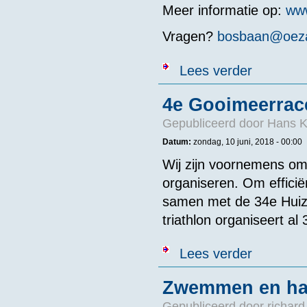
Meer informatie op:
ww
Vragen?
bosbaan@oeza
over HEADswi
Lees verder
4e Gooimeerrace
Gepubliceerd door
Hans K
Datum:
zondag, 10 juni, 2018 - 00:00
Wij zijn voornemens om
organiseren. Om effici
samen met de 34e Huize
triathlon organiseert a
over 4e Gooim
Lees verder
Zwemmen en har
Gepubliceerd door
richard