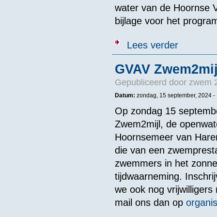
water van de Hoornse V
bijlage voor het progr
over KNZB - O
Lees verder
GVAV Zwem2mij
Gepubliceerd door
zwem 2
Datum:
zondag, 15 september, 2024 -
Op zondag 15 september
Zwem2mijl, de openwate
Hoornsemeer van Haren
die van een zwempresta
zwemmers in het zonnetj
tijdwaarneming. Inschri
we ook nog vrijwilligers 
mail ons dan op
organis