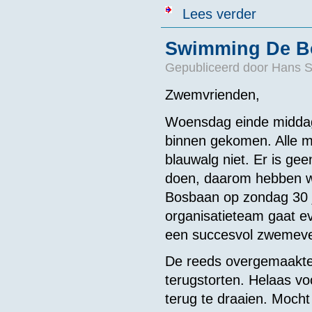
over GVAV Zw
Lees verder
Swimming De B
Gepubliceerd door
Hans 
Zwemvrienden,
Woensdag einde middag
binnen gekomen. Alle m
blauwalg niet. Er is ge
doen, daarom hebben wi
Bosbaan op zondag 30 j
organisatieteam gaat e
een succesvol zwemeve
De reeds overgemaakte 
terugstorten. Helaas vo
terug te draaien. Mocht 