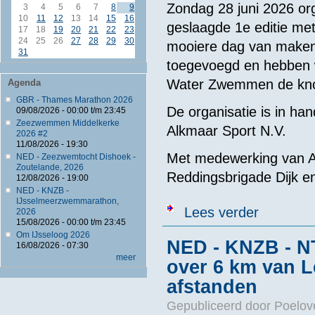
Zondag 28 juni 2026 o
3
4
5
6
7
8
9
10
11
12
13
14
15
16
geslaagde 1e editie me
17
18
19
20
21
22
23
24
25
26
27
28
29
30
mooiere dag van maken
31
toegevoegd en hebben
Water Zwemmen de kno
Agenda
GBR - Thames Marathon 2026
De organisatie is in 
09/08/2026 -
00:00
t/m
23:45
Zeezwemmen Middelkerke
Alkmaar Sport N.V.
2026 #2
11/08/2026 - 19:30
Met medewerking van A
NED - Zeezwemtocht Dishoek -
Zoutelande, 2026
Reddingsbrigade Dijk 
12/08/2026 - 19:00
NED - KNZB -
IJsselmeerzwemmarathon,
over Open Wat
Lees verder
2026
15/08/2026 -
00:00
t/m
23:45
Om IJsseloog 2026
NED - KNZB - N
16/08/2026 - 07:30
meer
over 6 km van 
afstanden
Gepubliceerd door
Poelov