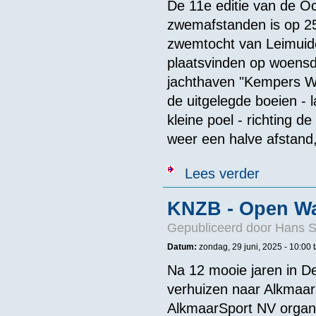
De 11e editie van de O
zwemafstanden is op 25
zwemtocht van Leimuide
plaatsvinden op woensda
jachthaven "Kempers Wa
de uitgelegde boeien - 
kleine poel - richting d
weer een halve afstand
over 11e Poel
Lees verder
KNZB - Open Wa
Gepubliceerd door
Hans 
Datum:
zondag, 29 juni, 2025 -
10:00
Na 12 mooie jaren in 
verhuizen naar Alkmaa
AlkmaarSport NV organ