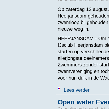
Op zaterdag 12 augustu
Heerjansdam gehouden, i
zwemloop bij gehouden.
nieuwe weg in.
HEERJANSDAM - Om 10.0
IJsclub Heerjansdam p
starten op verschillend
allerjongste deelnemers
Zwemmers zonder startve
zwemvereniging en toch
voor hun duik in de Waa
over Zwemmen 
Lees verder
Open water Even
Gepubliceerd door
christi