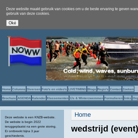
Deze website maakt gebruik van cookies om u de beste ervaring te geven wanne
gebruik van deze cookies.
Home
Columns
Diversen
Foto's en video's
LIVETIMING
Blogs
Regio's
Contact
Zoeken
Brochure
AGENDA
Kalender
Klassementen
IJs & Winterzwemmen
Formulieren
links
Org
U bent hier
Home
Deze website is een KNZB-website.
De website is begin 2022
wedstrijd (even
teruggeplaatst na een grote storing.
Er ontbreekt bijna 3 jaar
geschiedenis.