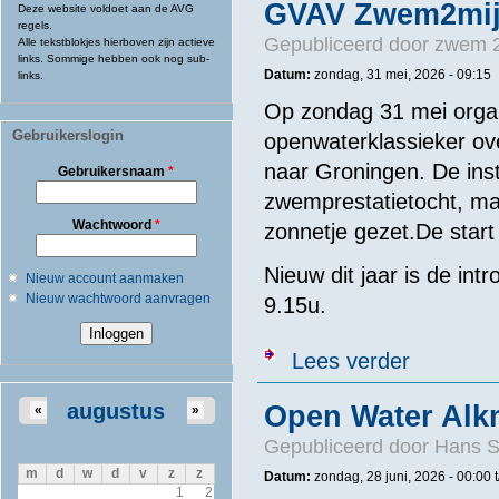
GVAV Zwem2mijl
Deze website voldoet aan de AVG
regels.
Gepubliceerd door
zwem 2
Alle tekstblokjes hierboven zijn actieve
links. Sommige hebben ook nog sub-
Datum:
zondag, 31 mei, 2026 - 09:15
links.
Op zondag 31 mei organ
Gebruikerslogin
openwaterklassieker o
naar Groningen. De ins
Gebruikersnaam
*
zwemprestatietocht, ma
Wachtwoord
*
zonnetje gezet.De start
Nieuw dit jaar is de int
Nieuw account aanmaken
Nieuw wachtwoord aanvragen
9.15u.
over GVAV Zwe
Lees verder
augustus
Open Water Alk
«
»
Gepubliceerd door
Hans 
m
d
w
d
v
z
z
Datum:
zondag, 28 juni, 2026 -
00:00
1
2