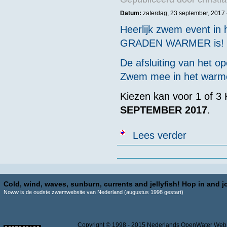
Datum:
zaterdag, 23 september, 2017 
Heerlijk zwem event in h
GRADEN WARMER is!
De afsluiting van het o
Zwem mee in het warme
Kiezen kan voor 1 of 3 
SEPTEMBER 2017
.
over Open wate
Lees verder
Pagina's
Cold, wind, waves, sunburn, currents and jellyfish! Hop in and jo
Noww is de oudste zwemwebsite van Nederland (augustus 1998 gestart)
Copyright © 1998 - 2015 Nederlands OpenWater