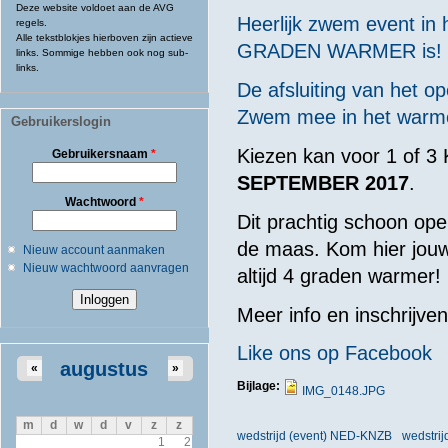
Deze website voldoet aan de AVG
Heerlijk zwem event in h
regels.
Alle tekstblokjes hierboven zijn actieve
GRADEN WARMER is!
links. Sommige hebben ook nog sub-
links.
De afsluiting van het o
Zwem mee in het warme
Gebruikerslogin
Kiezen kan voor 1 of 3 
Gebruikersnaam
*
SEPTEMBER 2017
.
Wachtwoord
*
Dit prachtig schoon op
de maas. Kom hier jouw 
Nieuw account aanmaken
Nieuw wachtwoord aanvragen
altijd 4 graden warmer!
Meer info en inschrijve
Like ons op Facebook
augustus
«
»
Bijlage:
IMG_0148.JPG
m
d
w
d
v
z
z
wedstrijd (event) NED-KNZB
wedstri
1
2