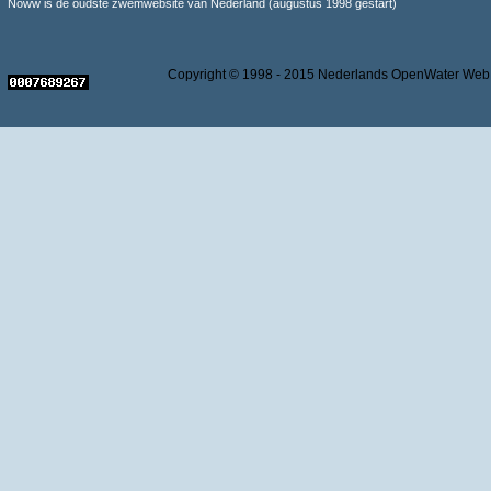
Noww is de oudste zwemwebsite van Nederland (augustus 1998 gestart)
Copyright © 1998 - 2015 Nederlands OpenWater