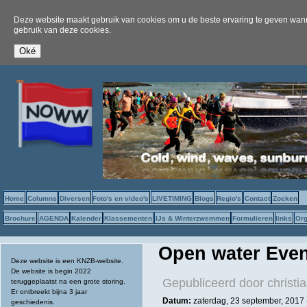
Deze website maakt gebruik van cookies om u de beste ervaring te geven wanne
gebruik van deze cookies.
Home
Columns
Diversen
Foto's en video's
LIVETIMING
Blogs
Regio's
Contact
Zoeken
Brochure
AGENDA
Kalender
Klassementen
IJs & Winterzwemmen
Formulieren
links
Org
Open water Even
Deze website is een KNZB-website.
De website is begin 2022
Gepubliceerd door
christi
teruggeplaatst na een grote storing.
Er ontbreekt bijna 3 jaar
Datum:
zaterdag, 23 september, 2017 
geschiedenis.