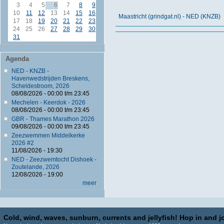
3
4
5
6
7
8
9
10
11
12
13
14
15
16
Maastricht (grindgat.nl) - NED (KNZB)
17
18
19
20
21
22
23
24
25
26
27
28
29
30
31
Agenda
NED - KNZB -
Havenwedstrijden Breskens,
Scheldestroom, 2026
08/08/2026 -
00:00
t/m
23:45
Mechelen - Keerdok - 2026
08/08/2026 -
00:00
t/m
23:45
GBR - Thames Marathon 2026
09/08/2026 -
00:00
t/m
23:45
Zeezwemmen Middelkerke
2026 #2
11/08/2026 - 19:30
NED - Zeezwemtocht Dishoek -
Zoutelande, 2026
12/08/2026 - 19:00
meer
Cold, wind, waves, sunburn, currents and jellyfish! Hop in and jo