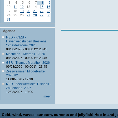
3
4
5
6
7
8
9
10
11
12
13
14
15
16
17
18
19
20
21
22
23
24
25
26
27
28
29
30
31
Agenda
NED - KNZB -
Havenwedstrijden Breskens,
Scheldestroom, 2026
08/08/2026 -
00:00
t/m
23:45
Mechelen - Keerdok - 2026
08/08/2026 -
00:00
t/m
23:45
GBR - Thames Marathon 2026
09/08/2026 -
00:00
t/m
23:45
Zeezwemmen Middelkerke
2026 #2
11/08/2026 - 19:30
NED - Zeezwemtocht Dishoek -
Zoutelande, 2026
12/08/2026 - 19:00
meer
Cold, wind, waves, sunburn, currents and jellyfish! Hop in and jo