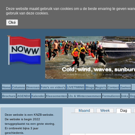
Deze website maakt gebruik van cookies om u de beste ervaring te geven wanne
gebruik van deze cookies.
Home
Columns
Diversen
Foto's en video's
LIVETIMING
Blogs
Regio's
Contact
Zoeken
Brochure
AGENDA
Kalender
Klassementen
IJs & Winterzwemmen
Formulieren
links
Org
Primaire tabs
Maand
Week
Dag
(act
Deze website is een KNZB-website.
De website is begin 2022
teruggeplaatst na een grote storing.
Er ontbreekt bijna 3 jaar
geschiedenis.