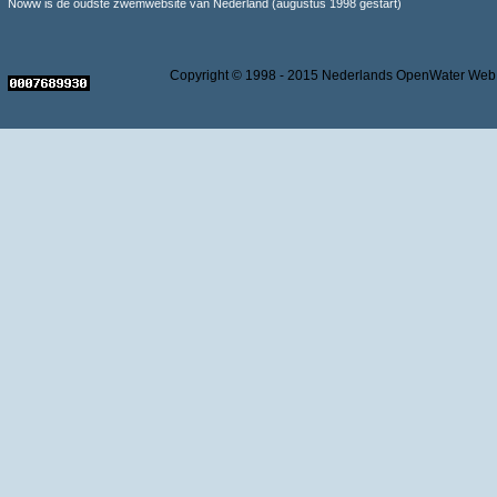
Noww is de oudste zwemwebsite van Nederland (augustus 1998 gestart)
Copyright © 1998 - 2015 Nederlands OpenWater