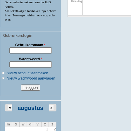
Hele dag
Deze website voldoet aan de AVG
regels.
Alle tekstblokjes hierboven zijn actieve
links. Sommige hebben ook nog sub-
links.
Gebruikerslogin
Gebruikersnaam
*
Wachtwoord
*
Nieuw account aanmaken
Nieuw wachtwoord aanvragen
augustus
«
»
m
d
w
d
v
z
z
1
2