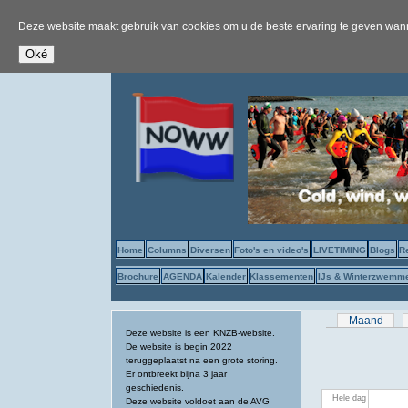
Deze website maakt gebruik van cookies om u de beste ervaring te geven wanne
Home
Columns
Diversen
Foto's en video's
LIVETIMING
Blogs
R
Brochure
AGENDA
Kalender
Klassementen
IJs & Winterzwemm
Primaire tab
Maand
Deze website is een KNZB-website.
De website is begin 2022
teruggeplaatst na een grote storing.
Er ontbreekt bijna 3 jaar
geschiedenis.
Hele dag
Deze website voldoet aan de AVG