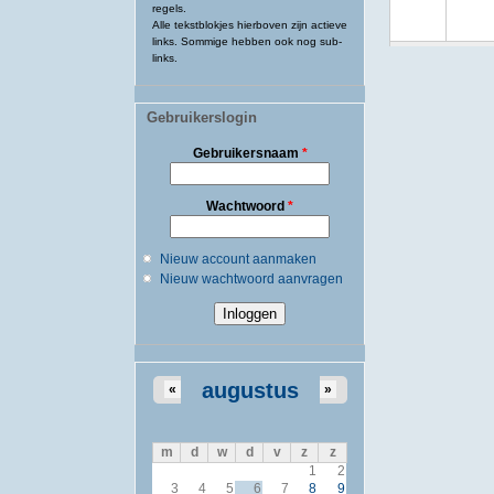
regels.
Alle tekstblokjes hierboven zijn actieve
links. Sommige hebben ook nog sub-
links.
Gebruikerslogin
Gebruikersnaam
*
Wachtwoord
*
Nieuw account aanmaken
Nieuw wachtwoord aanvragen
augustus
«
»
m
d
w
d
v
z
z
1
2
3
4
5
6
7
8
9