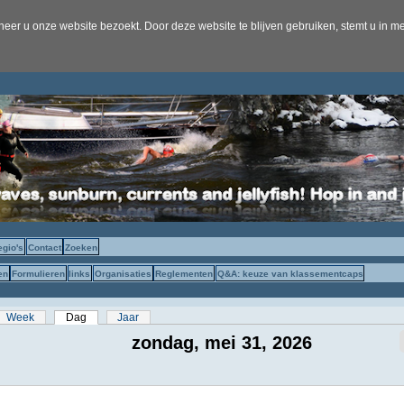
er u onze website bezoekt. Door deze website te blijven gebruiken, stemt u in me
egio's
Contact
Zoeken
en
Formulieren
links
Organisaties
Reglementen
Q&A: keuze van klassementcaps
s
Week
Dag
(actieve tabblad)
Jaar
zondag, mei 31, 2026