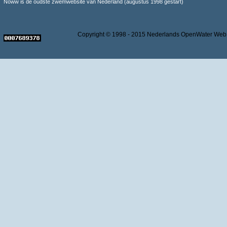
Noww is de oudste zwemwebsite van Nederland (augustus 1998 gestart)
Copyright © 1998 - 2015 Nederlands OpenWater