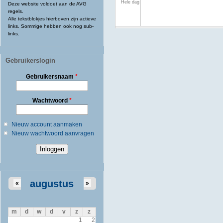
Hele dag
Deze website voldoet aan de AVG
regels.
Alle tekstblokjes hierboven zijn actieve
links. Sommige hebben ook nog sub-
links.
Gebruikerslogin
Gebruikersnaam
*
Wachtwoord
*
Nieuw account aanmaken
Nieuw wachtwoord aanvragen
augustus
«
»
m
d
w
d
v
z
z
1
2