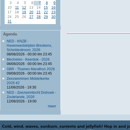
3
4
5
6
7
8
9
10
11
12
13
14
15
16
17
18
19
20
21
22
23
24
25
26
27
28
29
30
31
Agenda
NED - KNZB -
Havenwedstrijden Breskens,
Scheldestroom, 2026
08/08/2026 -
00:00
t/m
23:45
Mechelen - Keerdok - 2026
08/08/2026 -
00:00
t/m
23:45
GBR - Thames Marathon 2026
09/08/2026 -
00:00
t/m
23:45
Zeezwemmen Middelkerke
2026 #2
11/08/2026 - 19:30
NED - Zeezwemtocht Dishoek -
Zoutelande, 2026
12/08/2026 - 19:00
meer
Cold, wind, waves, sunburn, currents and jellyfish! Hop in and jo