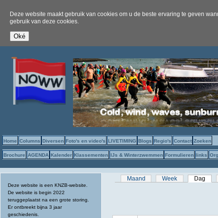
Deze website maakt gebruik van cookies om u de beste ervaring te geven wanne
gebruik van deze cookies.
Home
Columns
Diversen
Foto's en video's
LIVETIMING
Blogs
Regio's
Contact
Zoeken
Brochure
AGENDA
Kalender
Klassementen
IJs & Winterzwemmen
Formulieren
links
Org
Primaire tabs
Maand
Week
Dag
(act
Deze website is een KNZB-website.
De website is begin 2022
teruggeplaatst na een grote storing.
Er ontbreekt bijna 3 jaar
geschiedenis.