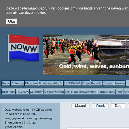
Deze website maakt gebruik van cookies om u de beste ervaring te geven wanne
gebruik van deze cookies.
Home
Columns
Diversen
Foto's en video's
LIVETIMING
Blogs
Regio's
Contact
Zoeken
Brochure
AGENDA
Kalender
Klassementen
IJs & Winterzwemmen
Formulieren
links
Org
Primaire tabs
Maand
Week
Dag
(act
Deze website is een KNZB-website.
De website is begin 2022
teruggeplaatst na een grote storing.
Er ontbreekt bijna 3 jaar
geschiedenis.