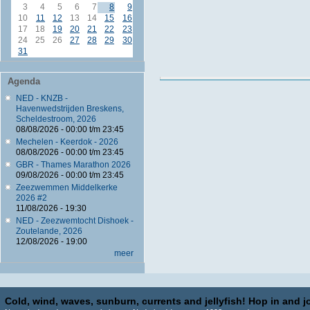
3
4
5
6
7
8
9
10
11
12
13
14
15
16
17
18
19
20
21
22
23
24
25
26
27
28
29
30
31
Agenda
NED - KNZB -
Havenwedstrijden Breskens,
Scheldestroom, 2026
08/08/2026 -
00:00
t/m
23:45
Mechelen - Keerdok - 2026
08/08/2026 -
00:00
t/m
23:45
GBR - Thames Marathon 2026
09/08/2026 -
00:00
t/m
23:45
Zeezwemmen Middelkerke
2026 #2
11/08/2026 - 19:30
NED - Zeezwemtocht Dishoek -
Zoutelande, 2026
12/08/2026 - 19:00
meer
Cold, wind, waves, sunburn, currents and jellyfish! Hop in and jo