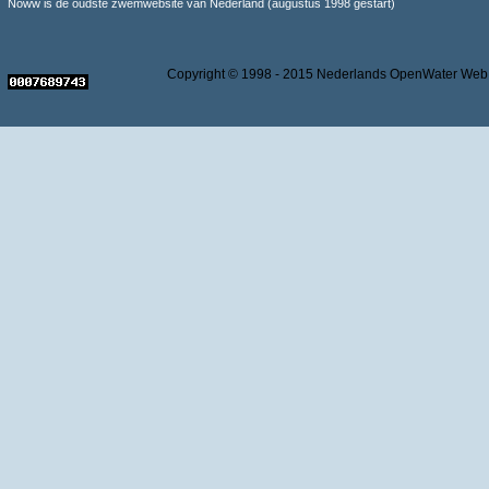
Noww is de oudste zwemwebsite van Nederland (augustus 1998 gestart)
Copyright © 1998 - 2015 Nederlands OpenWater