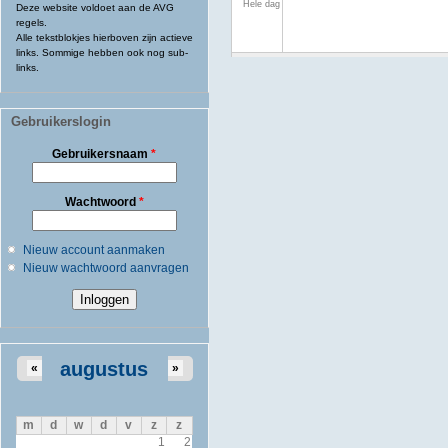
Hele dag
Deze website voldoet aan de AVG
regels.
Alle tekstblokjes hierboven zijn actieve
links. Sommige hebben ook nog sub-
links.
Gebruikerslogin
Gebruikersnaam
*
Wachtwoord
*
Nieuw account aanmaken
Nieuw wachtwoord aanvragen
augustus
«
»
m
d
w
d
v
z
z
1
2