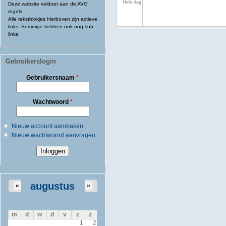
Hele dag
Deze website voldoet aan de AVG
regels.
Alle tekstblokjes hierboven zijn actieve
links. Sommige hebben ook nog sub-
links.
Gebruikerslogin
Gebruikersnaam
*
Wachtwoord
*
Nieuw account aanmaken
Nieuw wachtwoord aanvragen
augustus
«
»
m
d
w
d
v
z
z
1
2