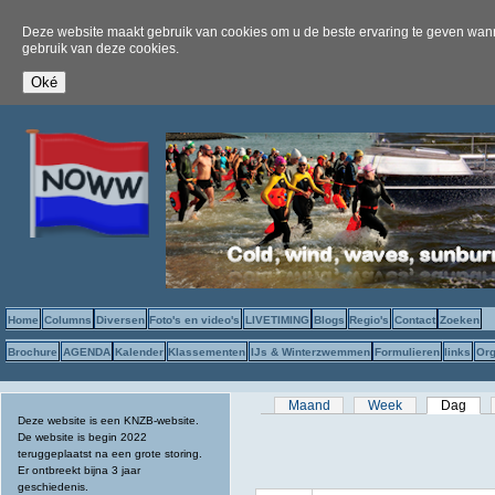
Deze website maakt gebruik van cookies om u de beste ervaring te geven wanne
gebruik van deze cookies.
Home
Columns
Diversen
Foto's en video's
LIVETIMING
Blogs
Regio's
Contact
Zoeken
Brochure
AGENDA
Kalender
Klassementen
IJs & Winterzwemmen
Formulieren
links
Org
Primaire tabs
Maand
Week
Dag
(act
Deze website is een KNZB-website.
De website is begin 2022
teruggeplaatst na een grote storing.
Er ontbreekt bijna 3 jaar
geschiedenis.