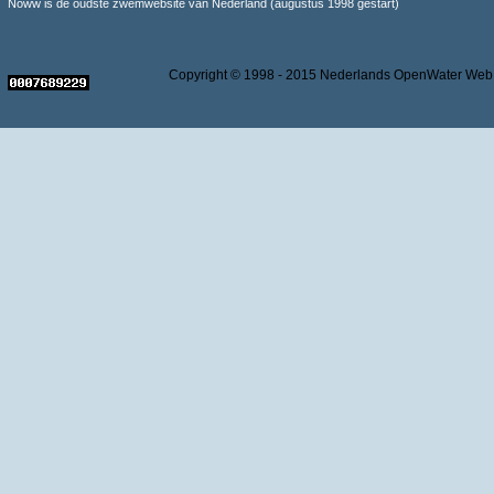
Noww is de oudste zwemwebsite van Nederland (augustus 1998 gestart)
Copyright © 1998 - 2015 Nederlands OpenWater