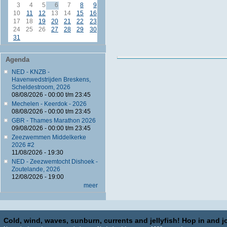
3
4
5
6
7
8
9
10
11
12
13
14
15
16
17
18
19
20
21
22
23
24
25
26
27
28
29
30
31
Agenda
NED - KNZB -
Havenwedstrijden Breskens,
Scheldestroom, 2026
08/08/2026 -
00:00
t/m
23:45
Mechelen - Keerdok - 2026
08/08/2026 -
00:00
t/m
23:45
GBR - Thames Marathon 2026
09/08/2026 -
00:00
t/m
23:45
Zeezwemmen Middelkerke
2026 #2
11/08/2026 - 19:30
NED - Zeezwemtocht Dishoek -
Zoutelande, 2026
12/08/2026 - 19:00
meer
Cold, wind, waves, sunburn, currents and jellyfish! Hop in and jo