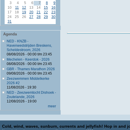
3
4
5
6
7
8
9
10
11
12
13
14
15
16
17
18
19
20
21
22
23
24
25
26
27
28
29
30
31
Agenda
NED - KNZB -
Havenwedstrijden Breskens,
Scheldestroom, 2026
08/08/2026 -
00:00
t/m
23:45
Mechelen - Keerdok - 2026
08/08/2026 -
00:00
t/m
23:45
GBR - Thames Marathon 2026
09/08/2026 -
00:00
t/m
23:45
Zeezwemmen Middelkerke
2026 #2
11/08/2026 - 19:30
NED - Zeezwemtocht Dishoek -
Zoutelande, 2026
12/08/2026 - 19:00
meer
Cold, wind, waves, sunburn, currents and jellyfish! Hop in and jo