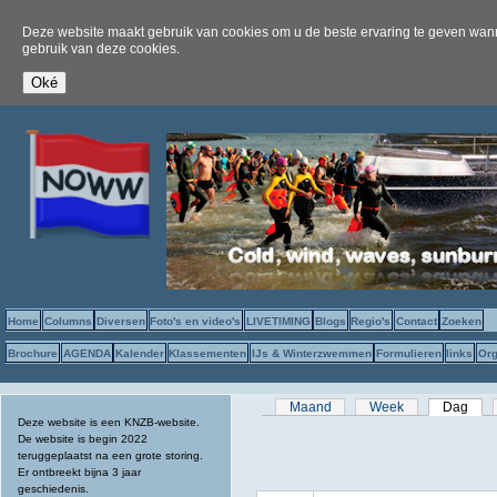
Deze website maakt gebruik van cookies om u de beste ervaring te geven wanne
gebruik van deze cookies.
Home
Columns
Diversen
Foto's en video's
LIVETIMING
Blogs
Regio's
Contact
Zoeken
Brochure
AGENDA
Kalender
Klassementen
IJs & Winterzwemmen
Formulieren
links
Org
Primaire tabs
Maand
Week
Dag
(act
Deze website is een KNZB-website.
De website is begin 2022
teruggeplaatst na een grote storing.
Er ontbreekt bijna 3 jaar
geschiedenis.