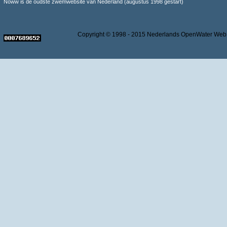
Noww is de oudste zwemwebsite van Nederland (augustus 1998 gestart)
Copyright © 1998 - 2015 Nederlands OpenWater