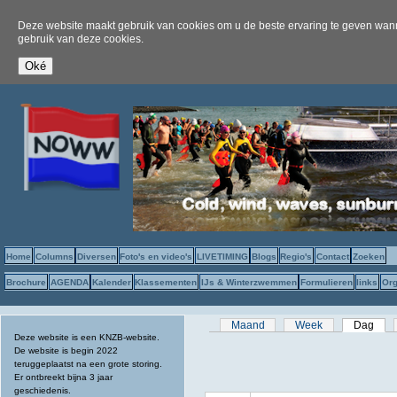
Deze website maakt gebruik van cookies om u de beste ervaring te geven wanne
gebruik van deze cookies.
Home
Columns
Diversen
Foto's en video's
LIVETIMING
Blogs
Regio's
Contact
Zoeken
Brochure
AGENDA
Kalender
Klassementen
IJs & Winterzwemmen
Formulieren
links
Org
Primaire tabs
Maand
Week
Dag
(act
Deze website is een KNZB-website.
De website is begin 2022
teruggeplaatst na een grote storing.
Er ontbreekt bijna 3 jaar
geschiedenis.