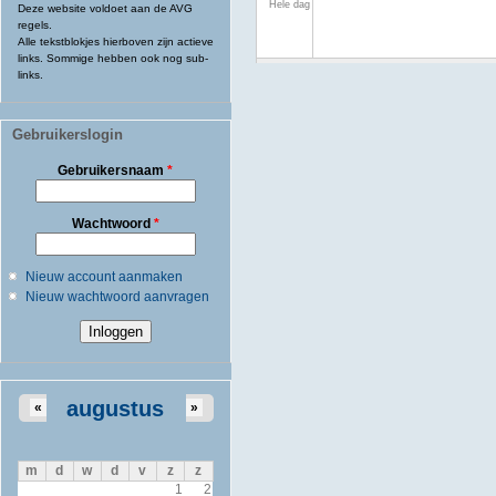
Hele dag
Deze website voldoet aan de AVG
regels.
Alle tekstblokjes hierboven zijn actieve
links. Sommige hebben ook nog sub-
links.
Gebruikerslogin
Gebruikersnaam
*
Wachtwoord
*
Nieuw account aanmaken
Nieuw wachtwoord aanvragen
augustus
«
»
m
d
w
d
v
z
z
1
2