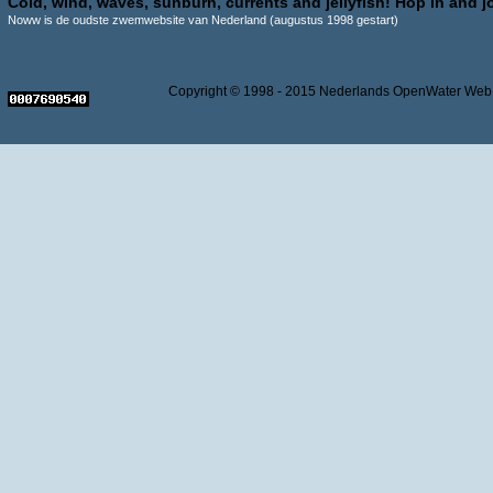
Cold, wind, waves, sunburn, currents and jellyfish! Hop in and jo
Noww is de oudste zwemwebsite van Nederland (augustus 1998 gestart)
Copyright © 1998 - 2015 Nederlands OpenWater