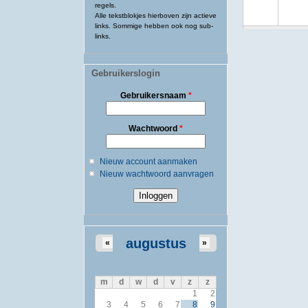
regels.
Alle tekstblokjes hierboven zijn actieve
links. Sommige hebben ook nog sub-
links.
Gebruikerslogin
Gebruikersnaam
*
Wachtwoord
*
Nieuw account aanmaken
Nieuw wachtwoord aanvragen
augustus
«
»
m
d
w
d
v
z
z
1
2
3
4
5
6
7
8
9