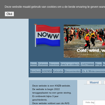
Deze website maakt gebruik van cookies om u de beste ervaring te geven wanne
Home
Columns
Diversen
Foto's en video's
LIVETIMING
Blogs
R
Brochure
AGENDA
Kalender
Klassementen
IJs & Winterzwemm
Primaire tab
Maand
Deze website is een KNZB-website.
De website is begin 2022
teruggeplaatst na een grote storing.
Er ontbreekt bijna 3 jaar
geschiedenis.
Hele dag
Deze website voldoet aan de AVG