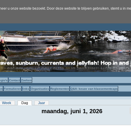
er u onze website bezoekt. Door deze website te blijven gebruiken, stemt u in me
egio's
Contact
Zoeken
en
Formulieren
links
Organisaties
Reglementen
Q&A: keuze van klassementcaps
s
Week
Dag
(actieve tabblad)
Jaar
maandag, juni 1, 2026