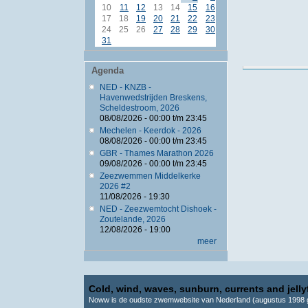
10
11
12
13
14
15
16
17
18
19
20
21
22
23
24
25
26
27
28
29
30
31
Agenda
NED - KNZB -
Havenwedstrijden Breskens,
Scheldestroom, 2026
08/08/2026 -
00:00
t/m
23:45
Mechelen - Keerdok - 2026
08/08/2026 -
00:00
t/m
23:45
GBR - Thames Marathon 2026
09/08/2026 -
00:00
t/m
23:45
Zeezwemmen Middelkerke
2026 #2
11/08/2026 - 19:30
NED - Zeezwemtocht Dishoek -
Zoutelande, 2026
12/08/2026 - 19:00
meer
Cold, wind, waves, sunburn, currents and jellyf
Noww is de oudste zwemwebsite van Nederland (augustus 1998 g