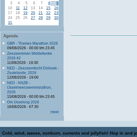
3
4
5
6
7
8
9
10
11
12
13
14
15
16
17
18
19
20
21
22
23
24
25
26
27
28
29
30
31
Agenda
GBR - Thames Marathon 2026
09/08/2026 -
00:00
t/m
23:45
Zeezwemmen Middelkerke
2026 #2
11/08/2026 - 19:30
NED - Zeezwemtocht Dishoek -
Zoutelande, 2026
12/08/2026 - 19:00
NED - KNZB -
IJsselmeerzwemmarathon,
2026
15/08/2026 -
00:00
t/m
23:45
Om IJsseloog 2026
16/08/2026 - 07:30
meer
Cold, wind, waves, sunburn, currents and jellyfish! Hop in and jo