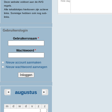
Hele dag
Deze website voldoet aan de AVG
regels.
Alle tekstblokjes hierboven zijn actieve
links. Sommige hebben ook nog sub-
links.
Gebruikerslogin
Gebruikersnaam
*
Wachtwoord
*
Nieuw account aanmaken
Nieuw wachtwoord aanvragen
augustus
«
»
m
d
w
d
v
z
z
1
2