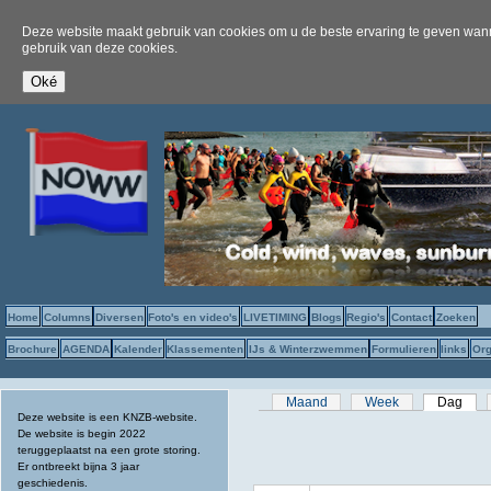
Deze website maakt gebruik van cookies om u de beste ervaring te geven wanne
gebruik van deze cookies.
Home
Columns
Diversen
Foto's en video's
LIVETIMING
Blogs
Regio's
Contact
Zoeken
Brochure
AGENDA
Kalender
Klassementen
IJs & Winterzwemmen
Formulieren
links
Org
Primaire tabs
Maand
Week
Dag
(act
Deze website is een KNZB-website.
De website is begin 2022
teruggeplaatst na een grote storing.
Er ontbreekt bijna 3 jaar
geschiedenis.