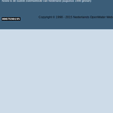
Noww is de oudste zwemwebsite van Nederland (augustus 1998 gestart)
Copyright © 1998 - 2015 Nederlands OpenWater