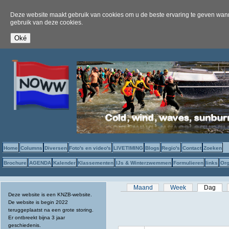
Deze website maakt gebruik van cookies om u de beste ervaring te geven wanne
gebruik van deze cookies.
Home
Columns
Diversen
Foto's en video's
LIVETIMING
Blogs
Regio's
Contact
Zoeken
Brochure
AGENDA
Kalender
Klassementen
IJs & Winterzwemmen
Formulieren
links
Org
Primaire tabs
Maand
Week
Dag
(act
Deze website is een KNZB-website.
De website is begin 2022
teruggeplaatst na een grote storing.
Er ontbreekt bijna 3 jaar
geschiedenis.