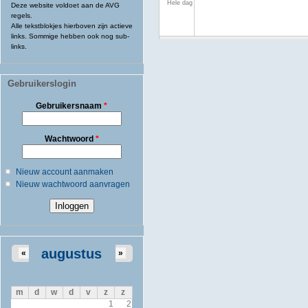
Hele dag
Deze website voldoet aan de AVG
regels.
Alle tekstblokjes hierboven zijn actieve
links. Sommige hebben ook nog sub-
links.
Gebruikerslogin
Gebruikersnaam
*
Wachtwoord
*
Nieuw account aanmaken
Nieuw wachtwoord aanvragen
augustus
«
»
m
d
w
d
v
z
z
1
2