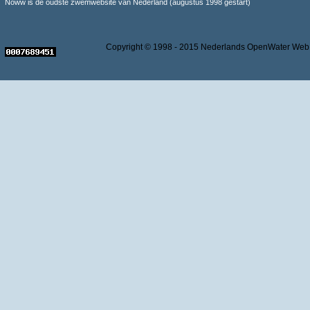
Noww is de oudste zwemwebsite van Nederland (augustus 1998 gestart)
Copyright © 1998 - 2015 Nederlands OpenWater