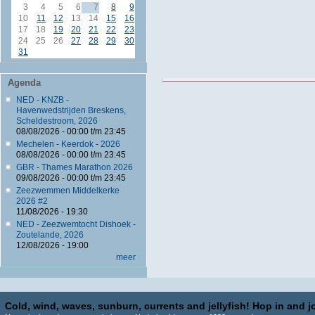
3
4
5
6
7
8
9
10
11
12
13
14
15
16
17
18
19
20
21
22
23
24
25
26
27
28
29
30
31
Agenda
NED - KNZB -
Havenwedstrijden Breskens,
Scheldestroom, 2026
08/08/2026 -
00:00
t/m
23:45
Mechelen - Keerdok - 2026
08/08/2026 -
00:00
t/m
23:45
GBR - Thames Marathon 2026
09/08/2026 -
00:00
t/m
23:45
Zeezwemmen Middelkerke
2026 #2
11/08/2026 - 19:30
NED - Zeezwemtocht Dishoek -
Zoutelande, 2026
12/08/2026 - 19:00
meer
Cold, wind, waves, sunburn, currents and jellyfish! Hop in and jo