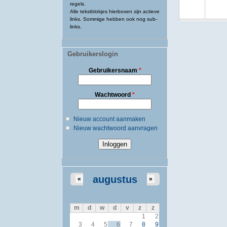
regels.
Alle tekstblokjes hierboven zijn actieve
links. Sommige hebben ook nog sub-
links.
Gebruikerslogin
Gebruikersnaam
*
Wachtwoord
*
Nieuw account aanmaken
Nieuw wachtwoord aanvragen
augustus
«
»
m
d
w
d
v
z
z
1
2
3
4
5
6
7
8
9