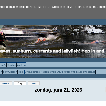
er u onze website bezoekt. Door deze website te blijven gebruiken, stemt u in me
egio's
Contact
Zoeken
en
Formulieren
links
Organisaties
Reglementen
Q&A: keuze van klassementcaps
s
Week
Dag
(actieve tabblad)
Jaar
zondag, juni 21, 2026