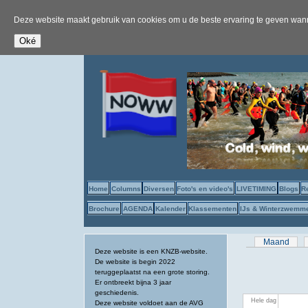
Deze website maakt gebruik van cookies om u de beste ervaring te geven wanne
Home
Columns
Diversen
Foto's en video's
LIVETIMING
Blogs
R
Brochure
AGENDA
Kalender
Klassementen
IJs & Winterzwemm
Primaire tab
Maand
Deze website is een KNZB-website.
De website is begin 2022
teruggeplaatst na een grote storing.
Er ontbreekt bijna 3 jaar
geschiedenis.
Hele dag
Deze website voldoet aan de AVG