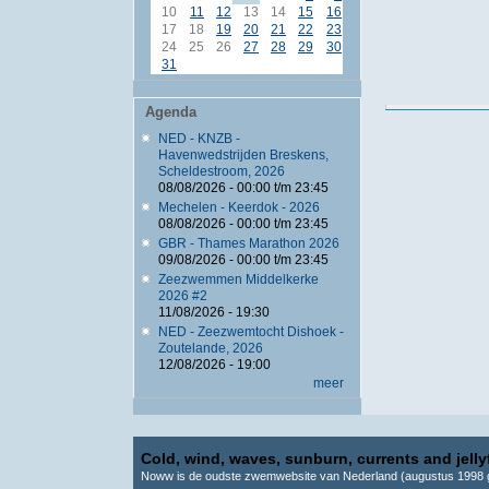
10
11
12
13
14
15
16
17
18
19
20
21
22
23
24
25
26
27
28
29
30
31
Agenda
NED - KNZB -
Havenwedstrijden Breskens,
Scheldestroom, 2026
08/08/2026 -
00:00
t/m
23:45
Mechelen - Keerdok - 2026
08/08/2026 -
00:00
t/m
23:45
GBR - Thames Marathon 2026
09/08/2026 -
00:00
t/m
23:45
Zeezwemmen Middelkerke
2026 #2
11/08/2026 - 19:30
NED - Zeezwemtocht Dishoek -
Zoutelande, 2026
12/08/2026 - 19:00
meer
Cold, wind, waves, sunburn, currents and jellyf
Noww is de oudste zwemwebsite van Nederland (augustus 1998 g