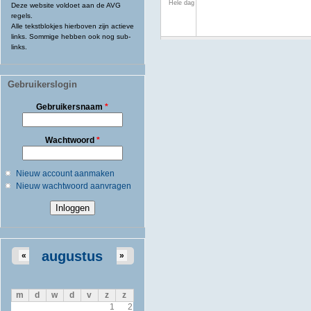
Hele dag
Deze website voldoet aan de AVG
regels.
Alle tekstblokjes hierboven zijn actieve
links. Sommige hebben ook nog sub-
links.
Gebruikerslogin
Gebruikersnaam
*
Wachtwoord
*
Nieuw account aanmaken
Nieuw wachtwoord aanvragen
augustus
«
»
m
d
w
d
v
z
z
1
2