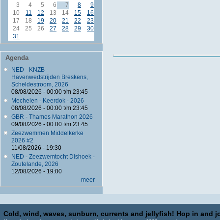
3
4
5
6
7
8
9
10
11
12
13
14
15
16
17
18
19
20
21
22
23
24
25
26
27
28
29
30
31
Agenda
NED - KNZB -
Havenwedstrijden Breskens,
Scheldestroom, 2026
08/08/2026 -
00:00
t/m
23:45
Mechelen - Keerdok - 2026
08/08/2026 -
00:00
t/m
23:45
GBR - Thames Marathon 2026
09/08/2026 -
00:00
t/m
23:45
Zeezwemmen Middelkerke
2026 #2
11/08/2026 - 19:30
NED - Zeezwemtocht Dishoek -
Zoutelande, 2026
12/08/2026 - 19:00
meer
Cold, wind, waves, sunburn, currents and jellyfish! Hop in and jo