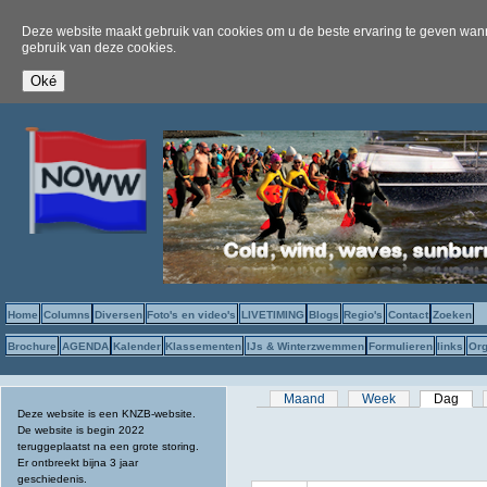
Deze website maakt gebruik van cookies om u de beste ervaring te geven wanne
gebruik van deze cookies.
Home
Columns
Diversen
Foto's en video's
LIVETIMING
Blogs
Regio's
Contact
Zoeken
Brochure
AGENDA
Kalender
Klassementen
IJs & Winterzwemmen
Formulieren
links
Org
Primaire tabs
Maand
Week
Dag
(act
Deze website is een KNZB-website.
De website is begin 2022
teruggeplaatst na een grote storing.
Er ontbreekt bijna 3 jaar
geschiedenis.