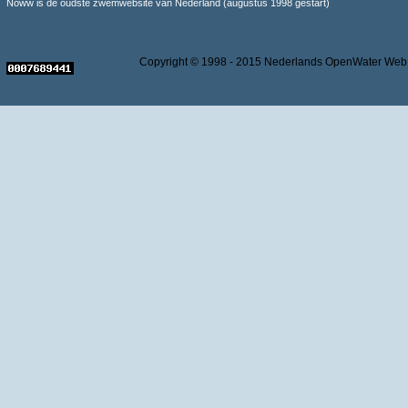
Noww is de oudste zwemwebsite van Nederland (augustus 1998 gestart)
Copyright © 1998 - 2015 Nederlands OpenWater