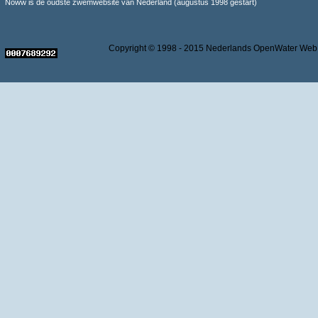
Noww is de oudste zwemwebsite van Nederland (augustus 1998 gestart)
Copyright © 1998 - 2015 Nederlands OpenWater