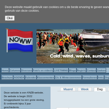
Deze website maakt gebruik van cookies om u de beste ervaring te geven wanne
gebruik van deze cookies.
Home
Columns
Diversen
Foto's en video's
LIVETIMING
Blogs
Regio's
Contact
Zoeken
Brochure
AGENDA
Kalender
Klassementen
IJs & Winterzwemmen
Formulieren
links
Org
Primaire tabs
Maand
Week
Dag
(act
Deze website is een KNZB-website.
De website is begin 2022
teruggeplaatst na een grote storing.
Er ontbreekt bijna 3 jaar
geschiedenis.