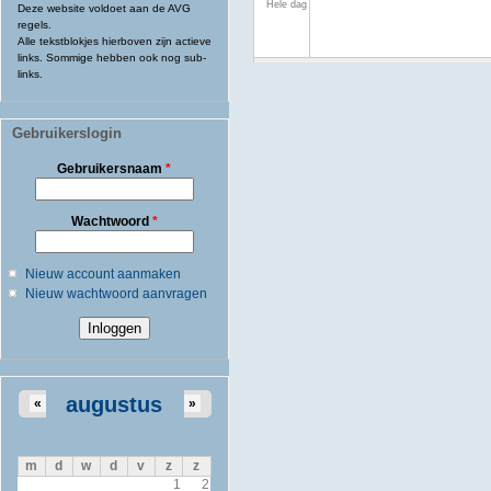
Hele dag
Deze website voldoet aan de AVG
regels.
Alle tekstblokjes hierboven zijn actieve
links. Sommige hebben ook nog sub-
links.
Gebruikerslogin
Gebruikersnaam
*
Wachtwoord
*
Nieuw account aanmaken
Nieuw wachtwoord aanvragen
augustus
«
»
m
d
w
d
v
z
z
1
2