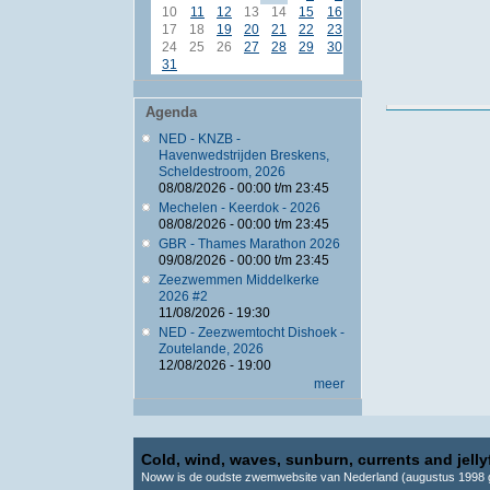
10
11
12
13
14
15
16
17
18
19
20
21
22
23
24
25
26
27
28
29
30
31
Agenda
NED - KNZB -
Havenwedstrijden Breskens,
Scheldestroom, 2026
08/08/2026 -
00:00
t/m
23:45
Mechelen - Keerdok - 2026
08/08/2026 -
00:00
t/m
23:45
GBR - Thames Marathon 2026
09/08/2026 -
00:00
t/m
23:45
Zeezwemmen Middelkerke
2026 #2
11/08/2026 - 19:30
NED - Zeezwemtocht Dishoek -
Zoutelande, 2026
12/08/2026 - 19:00
meer
Cold, wind, waves, sunburn, currents and jellyf
Noww is de oudste zwemwebsite van Nederland (augustus 1998 g