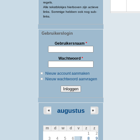
regels.
Alle tekstblokjes hierboven zijn actieve
links. Sommige hebben ook nog sub-
links.
Gebruikerslogin
Gebruikersnaam
*
Wachtwoord
*
Nieuw account aanmaken
Nieuw wachtwoord aanvragen
augustus
«
»
m
d
w
d
v
z
z
1
2
3
4
5
6
7
8
9