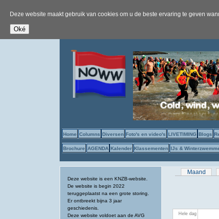
Deze website maakt gebruik van cookies om u de beste ervaring te geven wanne
Home
Columns
Diversen
Foto's en video's
LIVETIMING
Blogs
R
Brochure
AGENDA
Kalender
Klassementen
IJs & Winterzwemm
Primaire tab
Maand
Deze website is een KNZB-website.
De website is begin 2022
teruggeplaatst na een grote storing.
Er ontbreekt bijna 3 jaar
geschiedenis.
Hele dag
Deze website voldoet aan de AVG