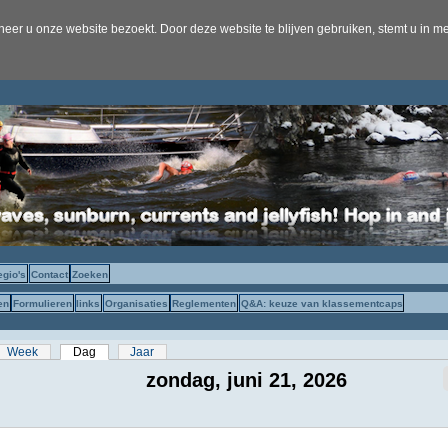
er u onze website bezoekt. Door deze website te blijven gebruiken, stemt u in me
egio's
Contact
Zoeken
en
Formulieren
links
Organisaties
Reglementen
Q&A: keuze van klassementcaps
s
Week
Dag
(actieve tabblad)
Jaar
zondag, juni 21, 2026