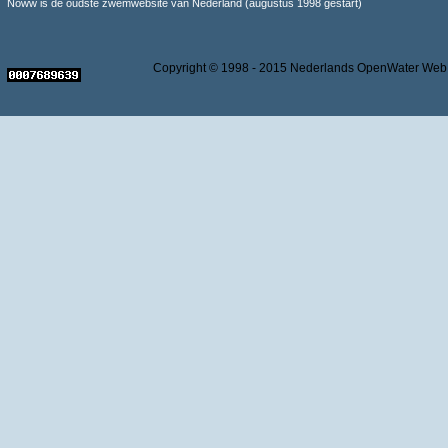
Noww is de oudste zwemwebsite van Nederland (augustus 1998 gestart)
Copyright © 1998 - 2015 Nederlands OpenWater