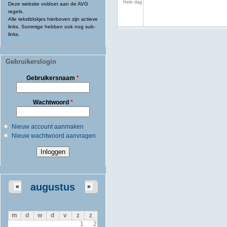
Hele dag
Deze website voldoet aan de AVG
regels.
Alle tekstblokjes hierboven zijn actieve
links. Sommige hebben ook nog sub-
links.
Gebruikerslogin
Gebruikersnaam
*
Wachtwoord
*
Nieuw account aanmaken
Nieuw wachtwoord aanvragen
augustus
«
»
m
d
w
d
v
z
z
1
2