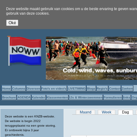
Deze website maakt gebruik van cookies om u de beste ervaring te geven wanne
gebruik van deze cookies.
Home
Columns
Diversen
Foto's en video's
LIVETIMING
Blogs
Regio's
Contact
Zoeken
Brochure
AGENDA
Kalender
Klassementen
IJs & Winterzwemmen
Formulieren
links
Org
Primaire tabs
Maand
Week
Dag
(act
Deze website is een KNZB-website.
De website is begin 2022
teruggeplaatst na een grote storing.
Er ontbreekt bijna 3 jaar
geschiedenis.