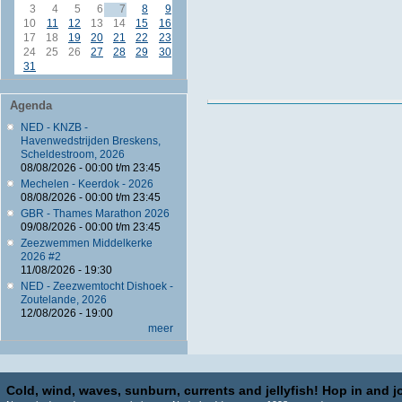
3
4
5
6
7
8
9
10
11
12
13
14
15
16
17
18
19
20
21
22
23
24
25
26
27
28
29
30
31
Agenda
NED - KNZB -
Havenwedstrijden Breskens,
Scheldestroom, 2026
08/08/2026 -
00:00
t/m
23:45
Mechelen - Keerdok - 2026
08/08/2026 -
00:00
t/m
23:45
GBR - Thames Marathon 2026
09/08/2026 -
00:00
t/m
23:45
Zeezwemmen Middelkerke
2026 #2
11/08/2026 - 19:30
NED - Zeezwemtocht Dishoek -
Zoutelande, 2026
12/08/2026 - 19:00
meer
Cold, wind, waves, sunburn, currents and jellyfish! Hop in and jo