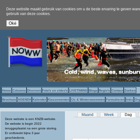
Deze website maakt gebruik van cookies om u de beste ervaring te geven wanne
gebruik van deze cookies.
Home
Columns
Diversen
Foto's en video's
LIVETIMING
Blogs
Regio's
Contact
Zoeken
Brochure
AGENDA
Kalender
Klassementen
IJs & Winterzwemmen
Formulieren
links
Org
Primaire tabs
Maand
Week
Dag
(act
Deze website is een KNZB-website.
De website is begin 2022
teruggeplaatst na een grote storing.
Er ontbreekt bijna 3 jaar
geschiedenis.