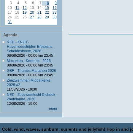
3
4
5
6
7
8
9
10
11
12
13
14
15
16
17
18
19
20
21
22
23
24
25
26
27
28
29
30
31
Agenda
NED - KNZB -
Havenwedstrijden Breskens,
Scheldestroom, 2026
08/08/2026 -
00:00
t/m
23:45
Mechelen - Keerdok - 2026
08/08/2026 -
00:00
t/m
23:45
GBR - Thames Marathon 2026
09/08/2026 -
00:00
t/m
23:45
Zeezwemmen Middelkerke
2026 #2
11/08/2026 - 19:30
NED - Zeezwemtocht Dishoek -
Zoutelande, 2026
12/08/2026 - 19:00
meer
Cold, wind, waves, sunburn, currents and jellyfish! Hop in and jo