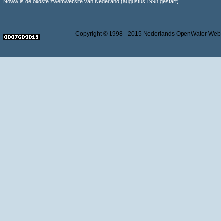
Noww is de oudste zwemwebsite van Nederland (augustus 1998 gestart)
Copyright © 1998 - 2015 Nederlands OpenWater