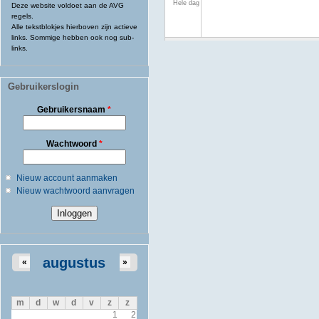
Hele dag
Deze website voldoet aan de AVG
regels.
Alle tekstblokjes hierboven zijn actieve
links. Sommige hebben ook nog sub-
links.
Gebruikerslogin
Gebruikersnaam
*
Wachtwoord
*
Nieuw account aanmaken
Nieuw wachtwoord aanvragen
augustus
«
»
m
d
w
d
v
z
z
1
2