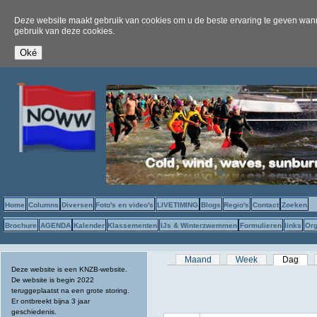
Deze website maakt gebruik van cookies om u de beste ervaring te geven wanne
gebruik van deze cookies.
Home
Columns
Diversen
Foto's en video's
LIVETIMING
Blogs
Regio's
Contact
Zoeken
Brochure
AGENDA
Kalender
Klassementen
IJs & Winterzwemmen
Formulieren
links
Org
Primaire tabs
Maand
Week
Dag
(act
Deze website is een KNZB-website.
De website is begin 2022
teruggeplaatst na een grote storing.
Er ontbreekt bijna 3 jaar
geschiedenis.