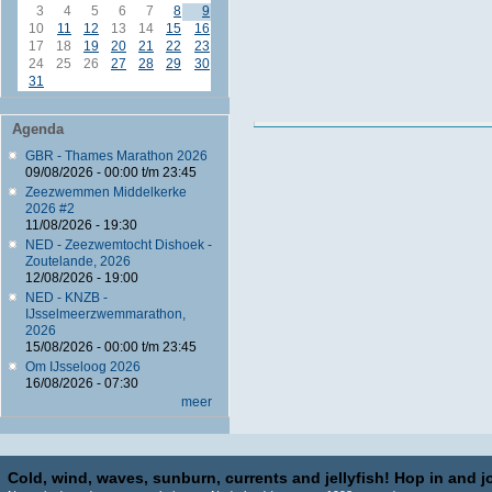
3
4
5
6
7
8
9
10
11
12
13
14
15
16
17
18
19
20
21
22
23
24
25
26
27
28
29
30
31
Agenda
GBR - Thames Marathon 2026
09/08/2026 -
00:00
t/m
23:45
Zeezwemmen Middelkerke
2026 #2
11/08/2026 - 19:30
NED - Zeezwemtocht Dishoek -
Zoutelande, 2026
12/08/2026 - 19:00
NED - KNZB -
IJsselmeerzwemmarathon,
2026
15/08/2026 -
00:00
t/m
23:45
Om IJsseloog 2026
16/08/2026 - 07:30
meer
Cold, wind, waves, sunburn, currents and jellyfish! Hop in and jo