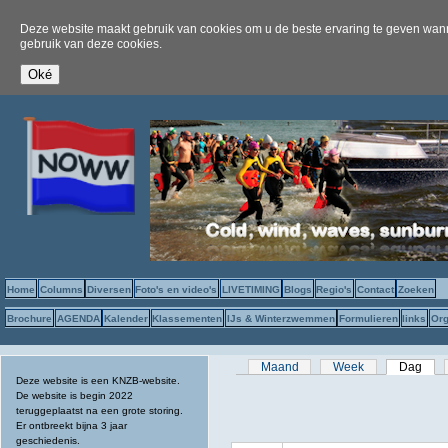
Deze website maakt gebruik van cookies om u de beste ervaring te geven wanne
gebruik van deze cookies.
Home
Columns
Diversen
Foto's en video's
LIVETIMING
Blogs
Regio's
Contact
Zoeken
Brochure
AGENDA
Kalender
Klassementen
IJs & Winterzwemmen
Formulieren
links
Org
Primaire tabs
Maand
Week
Dag
(act
Deze website is een KNZB-website.
De website is begin 2022
teruggeplaatst na een grote storing.
Er ontbreekt bijna 3 jaar
geschiedenis.