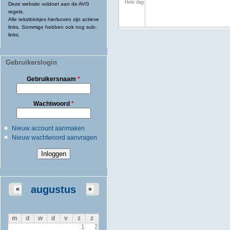
Hele dag
Deze website voldoet aan de AVG
regels.
Alle tekstblokjes hierboven zijn actieve
links. Sommige hebben ook nog sub-
links.
Gebruikerslogin
Gebruikersnaam
*
Wachtwoord
*
Nieuw account aanmaken
Nieuw wachtwoord aanvragen
augustus
«
»
m
d
w
d
v
z
z
1
2