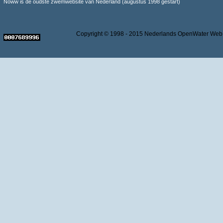
Noww is de oudste zwemwebsite van Nederland (augustus 1998 gestart)
Copyright © 1998 - 2015 Nederlands OpenWater