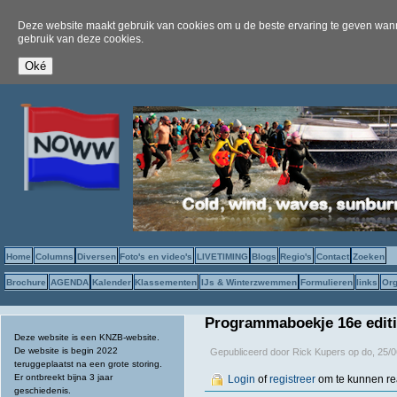
Deze website maakt gebruik van cookies om u de beste ervaring te geven wanne
gebruik van deze cookies.
Home
Columns
Diversen
Foto's en video's
LIVETIMING
Blogs
Regio's
Contact
Zoeken
Brochure
AGENDA
Kalender
Klassementen
IJs & Winterzwemmen
Formulieren
links
Org
Programmaboekje 16e editi
Deze website is een KNZB-website.
De website is begin 2022
Gepubliceerd door
Rick Kupers
op
do, 25/0
teruggeplaatst na een grote storing.
Er ontbreekt bijna 3 jaar
Login
of
registreer
om te kunnen r
geschiedenis.