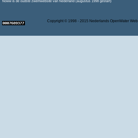
Noww is de oudste zwemwebsite van Nederland (augustus 1998 gestart)
Copyright © 1998 - 2015 Nederlands OpenWater