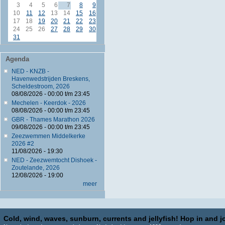
3
4
5
6
7
8
9
10
11
12
13
14
15
16
17
18
19
20
21
22
23
24
25
26
27
28
29
30
31
Agenda
NED - KNZB -
Havenwedstrijden Breskens,
Scheldestroom, 2026
08/08/2026 -
00:00
t/m
23:45
Mechelen - Keerdok - 2026
08/08/2026 -
00:00
t/m
23:45
GBR - Thames Marathon 2026
09/08/2026 -
00:00
t/m
23:45
Zeezwemmen Middelkerke
2026 #2
11/08/2026 - 19:30
NED - Zeezwemtocht Dishoek -
Zoutelande, 2026
12/08/2026 - 19:00
meer
Cold, wind, waves, sunburn, currents and jellyfish! Hop in and jo