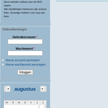
Deze website voldoet aan de AVG
regels.
Alle tekstblokjes hierboven zijn actieve
links. Sommige hebben ook nog sub-
links.
Gebruikerslogin
Gebruikersnaam
*
Wachtwoord
*
Nieuw account aanmaken
Nieuw wachtwoord aanvragen
augustus
«
»
m
d
w
d
v
z
z
1
2