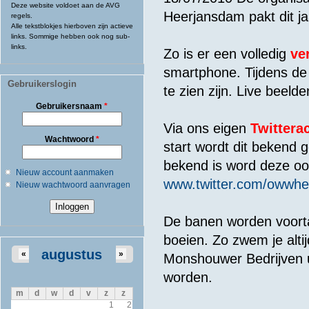
Deze website voldoet aan de AVG
Heerjansdam pakt dit jaa
regels.
Alle tekstblokjes hierboven zijn actieve
links. Sommige hebben ook nog sub-
links.
Zo is er een volledig
ve
smartphone. Tijdens de 
Gebruikerslogin
te zien zijn. Live beelde
Gebruikersnaam
*
Via ons eigen
Twittera
Wachtwoord
*
start wordt dit bekend 
bekend is word deze oo
Nieuw account aanmaken
www.twitter.com/owwh
Nieuw wachtwoord aanvragen
De banen worden voor
boeien. Zo zwem je altij
augustus
«
»
Monshouwer Bedrijven u
worden.
m
d
w
d
v
z
z
1
2