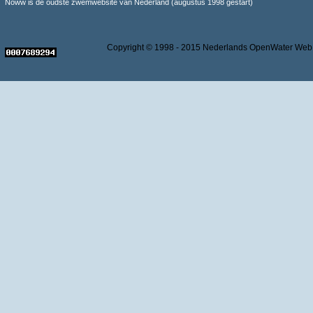
Noww is de oudste zwemwebsite van Nederland (augustus 1998 gestart)
Copyright © 1998 - 2015 Nederlands OpenWater