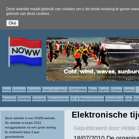
Deze website maakt gebruik van cookies om u de beste ervaring te geven wanne
gebruik van deze cookies.
Home
Columns
Diversen
Foto's en video's
LIVETIMING
Blogs
Regio's
Contact
Zoeken
Brochure
AGENDA
Kalender
Klassementen
IJs & Winterzwemmen
Formulieren
links
Org
Elektronische t
Deze website is een KNZB-website.
De website is begin 2022
Gepubliceerd door
Hidde 
teruggeplaatst na een grote storing.
Er ontbreekt bijna 3 jaar
18/07/2010 De organisa
geschiedenis.