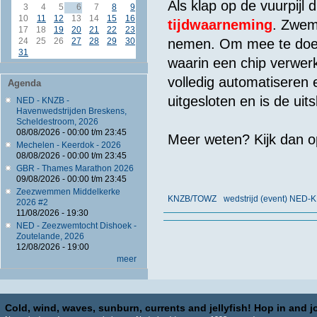
Als klap op de vuurpijl 
3
4
5
6
7
8
9
10
11
12
13
14
15
16
tijdwaarneming
. Zwem
17
18
19
20
21
22
23
24
25
26
27
28
29
30
nemen. Om mee te doen
31
waarin een chip verwerk
volledig automatiseren e
Agenda
uitgesloten en is de uit
NED - KNZB -
Havenwedstrijden Breskens,
Scheldestroom, 2026
08/08/2026 -
00:00
t/m
23:45
Meer weten? Kijk dan o
Mechelen - Keerdok - 2026
08/08/2026 -
00:00
t/m
23:45
GBR - Thames Marathon 2026
09/08/2026 -
00:00
t/m
23:45
Zeezwemmen Middelkerke
KNZB/TOWZ
wedstrijd (event) NED-
2026 #2
11/08/2026 - 19:30
NED - Zeezwemtocht Dishoek -
Zoutelande, 2026
12/08/2026 - 19:00
meer
Cold, wind, waves, sunburn, currents and jellyfish! Hop in and jo