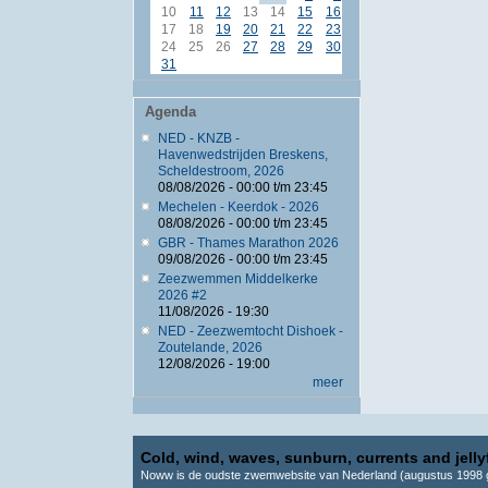
10
11
12
13
14
15
16
17
18
19
20
21
22
23
24
25
26
27
28
29
30
31
Agenda
NED - KNZB -
Havenwedstrijden Breskens,
Scheldestroom, 2026
08/08/2026 -
00:00
t/m
23:45
Mechelen - Keerdok - 2026
08/08/2026 -
00:00
t/m
23:45
GBR - Thames Marathon 2026
09/08/2026 -
00:00
t/m
23:45
Zeezwemmen Middelkerke
2026 #2
11/08/2026 - 19:30
NED - Zeezwemtocht Dishoek -
Zoutelande, 2026
12/08/2026 - 19:00
meer
Cold, wind, waves, sunburn, currents and jellyf
Noww is de oudste zwemwebsite van Nederland (augustus 1998 g