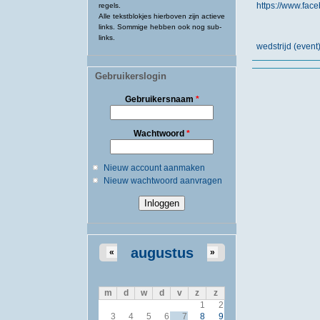
https://www.fa
regels.
Alle tekstblokjes hierboven zijn actieve
links. Sommige hebben ook nog sub-
links.
wedstrijd (event
Gebruikerslogin
Gebruikersnaam
*
Wachtwoord
*
Nieuw account aanmaken
Nieuw wachtwoord aanvragen
augustus
«
»
m
d
w
d
v
z
z
1
2
3
4
5
6
7
8
9