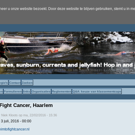
er u onze website bezoekt. Door deze website te blijven gebruiken, stemt u in me
egio's
Contact
Zoeken
en
Formulieren
links
Organisaties
Reglementen
Q&A: keuze van klassementcaps
Fight Cancer, Haarlem
r
Niek Kloots
op
ma, 22/02/2016 - 15:36
3 juli, 2016 - 00:00
wimtofightcancer.nl