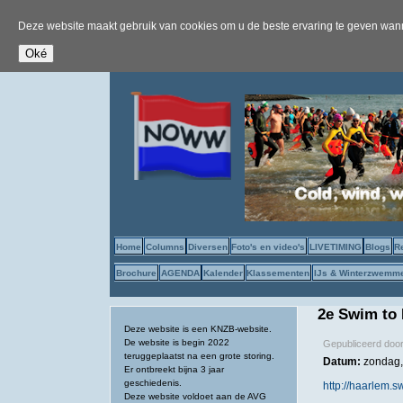
Deze website maakt gebruik van cookies om u de beste ervaring te geven wanne
Home
Columns
Diversen
Foto's en video's
LIVETIMING
Blogs
R
Brochure
AGENDA
Kalender
Klassementen
IJs & Winterzwemm
2e Swim to 
Deze website is een KNZB-website.
De website is begin 2022
Gepubliceerd doo
teruggeplaatst na een grote storing.
Datum:
zondag, 
Er ontbreekt bijna 3 jaar
geschiedenis.
http://haarlem.s
Deze website voldoet aan de AVG