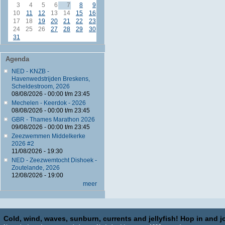
3
4
5
6
7
8
9
10
11
12
13
14
15
16
17
18
19
20
21
22
23
24
25
26
27
28
29
30
31
Agenda
NED - KNZB -
Havenwedstrijden Breskens,
Scheldestroom, 2026
08/08/2026 -
00:00
t/m
23:45
Mechelen - Keerdok - 2026
08/08/2026 -
00:00
t/m
23:45
GBR - Thames Marathon 2026
09/08/2026 -
00:00
t/m
23:45
Zeezwemmen Middelkerke
2026 #2
11/08/2026 - 19:30
NED - Zeezwemtocht Dishoek -
Zoutelande, 2026
12/08/2026 - 19:00
meer
Cold, wind, waves, sunburn, currents and jellyfish! Hop in and jo