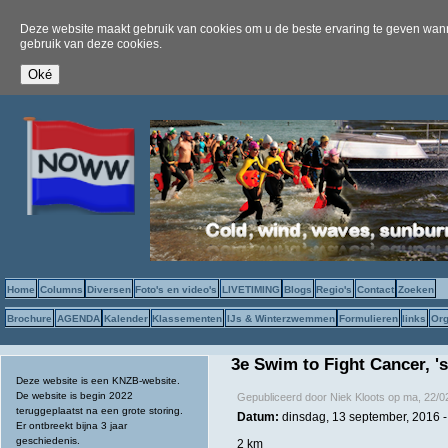
Deze website maakt gebruik van cookies om u de beste ervaring te geven wanne
gebruik van deze cookies.
Home
Columns
Diversen
Foto's en video's
LIVETIMING
Blogs
Regio's
Contact
Zoeken
Brochure
AGENDA
Kalender
Klassementen
IJs & Winterzwemmen
Formulieren
links
Org
3e Swim to Fight Cancer, 
Deze website is een KNZB-website.
De website is begin 2022
Gepubliceerd door
Niek Kloots
op
ma, 22/0
teruggeplaatst na een grote storing.
Datum:
dinsdag, 13 september, 2016 -
Er ontbreekt bijna 3 jaar
geschiedenis.
2 km