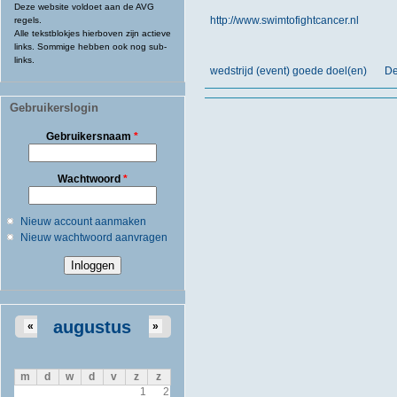
Deze website voldoet aan de AVG
http://www.swimtofightcancer.nl
regels.
Alle tekstblokjes hierboven zijn actieve
links. Sommige hebben ook nog sub-
links.
wedstrijd (event) goede doel(en)
De
Gebruikerslogin
Gebruikersnaam
*
Wachtwoord
*
Nieuw account aanmaken
Nieuw wachtwoord aanvragen
augustus
«
»
m
d
w
d
v
z
z
1
2