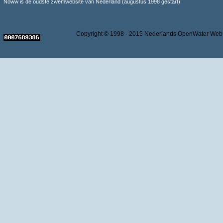
Noww is de oudste zwemwebsite van Nederland (augustus 1998 gestart)
Copyright © 1998 - 2015 Nederlands OpenWater