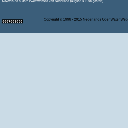
Noww is de oudste zwemwebsite van Nederland (augustus 1998 gestart)
Copyright © 1998 - 2015 Nederlands OpenWater