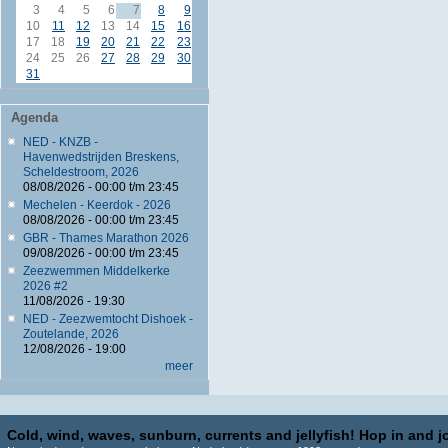
3
4
5
6
7
8
9
10
11
12
13
14
15
16
17
18
19
20
21
22
23
24
25
26
27
28
29
30
31
Agenda
NED - KNZB -
Havenwedstrijden Breskens,
Scheldestroom, 2026
08/08/2026 -
00:00
t/m
23:45
Mechelen - Keerdok - 2026
08/08/2026 -
00:00
t/m
23:45
GBR - Thames Marathon 2026
09/08/2026 -
00:00
t/m
23:45
Zeezwemmen Middelkerke
2026 #2
11/08/2026 - 19:30
NED - Zeezwemtocht Dishoek -
Zoutelande, 2026
12/08/2026 - 19:00
meer
Cold, wind, waves, sunburn, currents and jellyfish! Hop in and jo