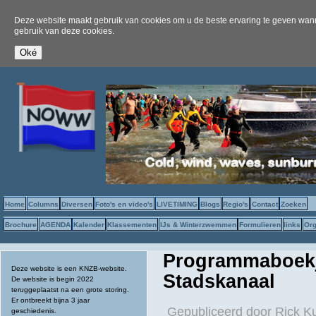
Deze website maakt gebruik van cookies om u de beste ervaring te geven wanne
gebruik van deze cookies.
Home
Columns
Diversen
Foto's en video's
LIVETIMING
Blogs
Regio's
Contact
Zoeken
Brochure
AGENDA
Kalender
Klassementen
IJs & Winterzwemmen
Formulieren
links
Org
Programmaboekje
Deze website is een KNZB-website.
Stadskanaal
De website is begin 2022
teruggeplaatst na een grote storing.
Er ontbreekt bijna 3 jaar
Gepubliceerd door
Rick K
geschiedenis.