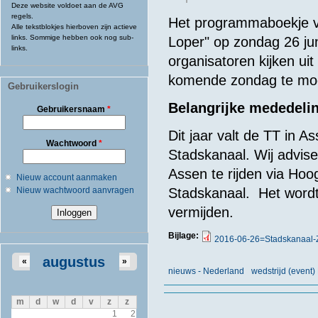
Deze website voldoet aan de AVG
regels.
Het programmaboekje v
Alle tekstblokjes hierboven zijn actieve
links. Sommige hebben ook nog sub-
Loper" op zondag 26 jun
links.
organisatoren kijken uit
komende zondag te mog
Gebruikerslogin
Belangrijke mededelin
Gebruikersnaam
*
Dit jaar valt de TT in
Wachtwoord
*
Stadskanaal. Wij advis
Assen te rijden via Ho
Nieuw account aanmaken
Nieuw wachtwoord aanvragen
Stadskanaal. Het wordt
vermijden.
Bijlage:
2016-06-26=Stadskanaal
augustus
«
»
nieuws - Nederland
wedstrijd (even
m
d
w
d
v
z
z
1
2