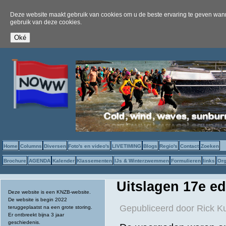
Deze website maakt gebruik van cookies om u de beste ervaring te geven wanne
gebruik van deze cookies.
Home
Columns
Diversen
Foto's en video's
LIVETIMING
Blogs
Regio's
Contact
Zoeken
Brochure
AGENDA
Kalender
Klassementen
IJs & Winterzwemmen
Formulieren
links
Org
Uitslagen 17e ed
Deze website is een KNZB-website.
De website is begin 2022
Gepubliceerd door
Rick K
teruggeplaatst na een grote storing.
Er ontbreekt bijna 3 jaar
geschiedenis.