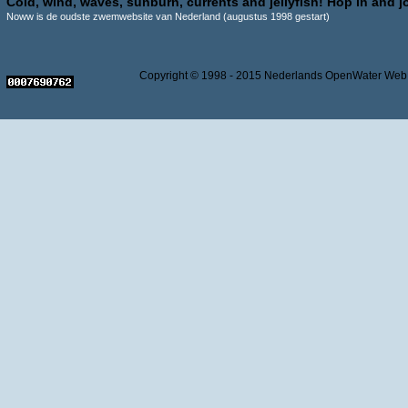
Cold, wind, waves, sunburn, currents and jellyfish! Hop in and jo
Noww is de oudste zwemwebsite van Nederland (augustus 1998 gestart)
Copyright © 1998 - 2015 Nederlands OpenWater