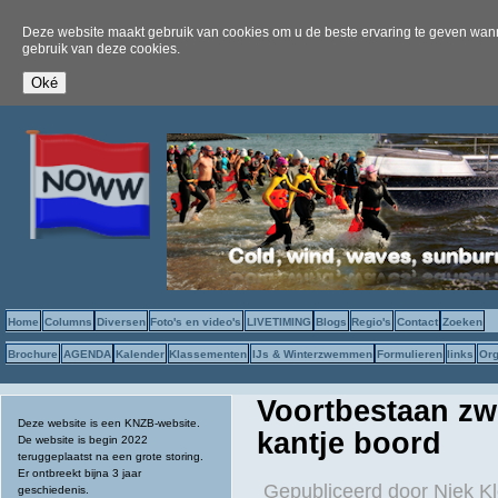
Deze website maakt gebruik van cookies om u de beste ervaring te geven wanne
gebruik van deze cookies.
Home
Columns
Diversen
Foto's en video's
LIVETIMING
Blogs
Regio's
Contact
Zoeken
Brochure
AGENDA
Kalender
Klassementen
IJs & Winterzwemmen
Formulieren
links
Org
Voortbestaan z
Deze website is een KNZB-website.
kantje boord
De website is begin 2022
teruggeplaatst na een grote storing.
Er ontbreekt bijna 3 jaar
Gepubliceerd door
Niek Kl
geschiedenis.