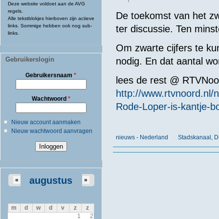
Deze website voldoet aan de AVG
regels.
De toekomst van het z
Alle tekstblokjes hierboven zijn actieve
links. Sommige hebben ook nog sub-
ter discussie. Ten minst
links.
Om zwarte cijfers te kun
Gebruikerslogin
nodig. En dat aantal wor
Gebruikersnaam
*
lees de rest @ RTVNoo
http://www.rtvnoord.n
Wachtwoord
*
Rode-Loper-is-kantje-b
Nieuw account aanmaken
Nieuw wachtwoord aanvragen
nieuws - Nederland
Stadskanaal, 
augustus
«
»
m
d
w
d
v
z
z
1
2