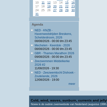
10
11
12
13
14
15
16
17
18
19
20
21
22
23
24
25
26
27
28
29
30
31
Agenda
NED - KNZB -
Havenwedstrijden Breskens,
Scheldestroom, 2026
08/08/2026 -
00:00
t/m
23:45
Mechelen - Keerdok - 2026
08/08/2026 -
00:00
t/m
23:45
GBR - Thames Marathon 2026
09/08/2026 -
00:00
t/m
23:45
Zeezwemmen Middelkerke
2026 #2
11/08/2026 - 19:30
NED - Zeezwemtocht Dishoek -
Zoutelande, 2026
12/08/2026 - 19:00
meer
Cold, wind, waves, sunburn, currents and jellyf
Noww is de oudste zwemwebsite van Nederland (augustus 1998 g