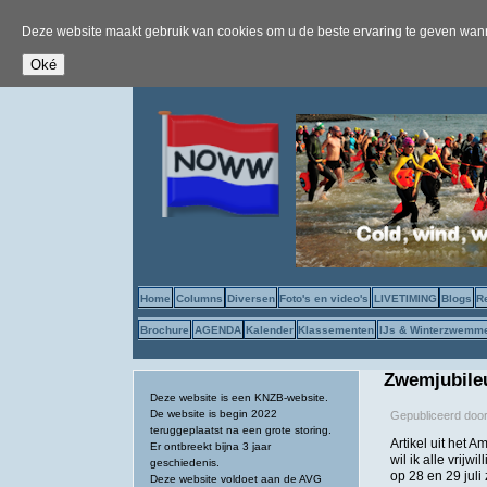
Deze website maakt gebruik van cookies om u de beste ervaring te geven wanne
Home
Columns
Diversen
Foto's en video's
LIVETIMING
Blogs
R
Brochure
AGENDA
Kalender
Klassementen
IJs & Winterzwemm
Zwemjubile
Deze website is een KNZB-website.
De website is begin 2022
Gepubliceerd doo
teruggeplaatst na een grote storing.
Artikel uit het
Er ontbreekt bijna 3 jaar
wil ik alle vrij
geschiedenis.
op 28 en 29 jul
Deze website voldoet aan de AVG