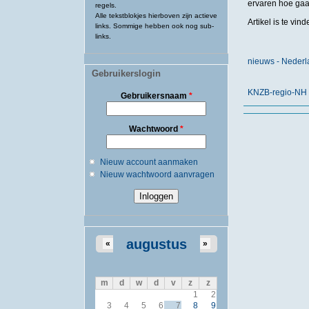
ervaren hoe gaa
regels.
Alle tekstblokjes hierboven zijn actieve
Artikel is te vi
links. Sommige hebben ook nog sub-
links.
nieuws - Neder
Gebruikerslogin
KNZB-regio-NH
Gebruikersnaam
*
Wachtwoord
*
Nieuw account aanmaken
Nieuw wachtwoord aanvragen
augustus
«
»
m
d
w
d
v
z
z
1
2
3
4
5
6
7
8
9