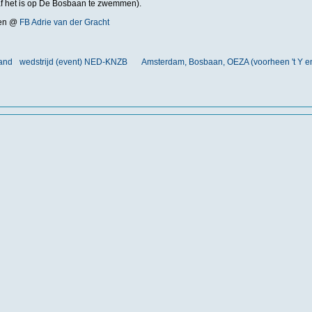
f het is op De Bosbaan te zwemmen).
nden @
FB Adrie van der Gracht
land
wedstrijd (event) NED-KNZB
Amsterdam, Bosbaan, OEZA (voorheen 't Y e