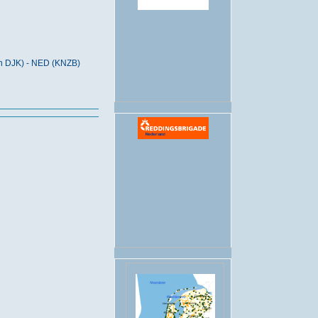
.
n DJK) - NED (KNZB)