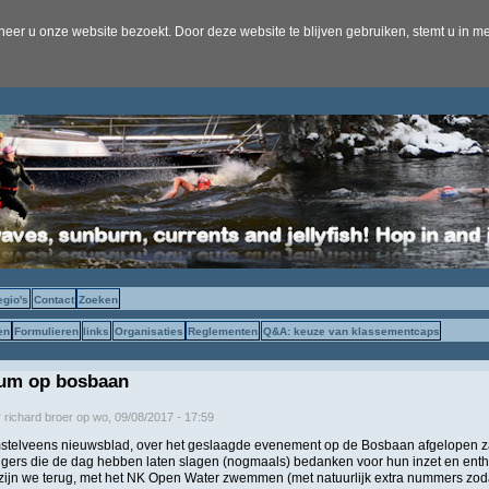
er u onze website bezoekt. Door deze website te blijven gebruiken, stemt u in me
egio's
Contact
Zoeken
en
Formulieren
links
Organisaties
Reglementen
Q&A: keuze van klassementcaps
um op bosbaan
r
richard broer
op
wo, 09/08/2017 - 17:59
 Amstelveens nieuwsblad, over het geslaagde evenement op de Bosbaan afgelopen 
willigers die de dag hebben laten slagen (nogmaals) bedanken voor hun inzet en en
i zijn we terug, met het NK Open Water zwemmen (met natuurlijk extra nummers z