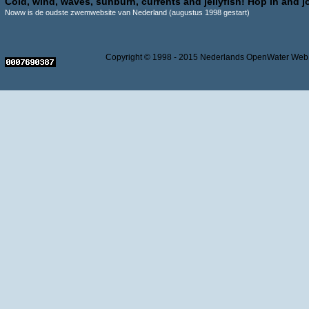
Cold, wind, waves, sunburn, currents and jellyfish! Hop in and jo
Noww is de oudste zwemwebsite van Nederland (augustus 1998 gestart)
Copyright © 1998 - 2015 Nederlands OpenWater