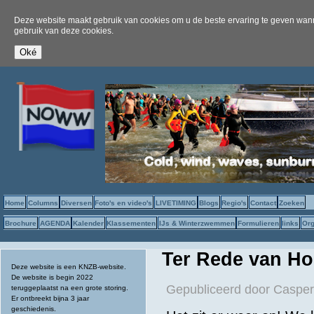
Deze website maakt gebruik van cookies om u de beste ervaring te geven wanne
gebruik van deze cookies.
Home
Columns
Diversen
Foto's en video's
LIVETIMING
Blogs
Regio's
Contact
Zoeken
Brochure
AGENDA
Kalender
Klassementen
IJs & Winterzwemmen
Formulieren
links
Org
Ter Rede van Ho
Deze website is een KNZB-website.
De website is begin 2022
Gepubliceerd door
Casper 
teruggeplaatst na een grote storing.
Er ontbreekt bijna 3 jaar
geschiedenis.