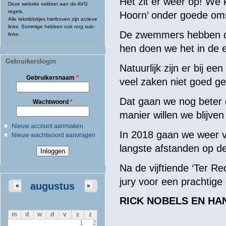
Het zit er weer op! We 
Deze website voldoet aan de AVG
regels.
Hoorn’ onder goede om
Alle tekstblokjes hierboven zijn actieve
links. Sommige hebben ook nog sub-
De zwemmers hebben de 
links.
hen doen we het in de e
Gebruikerslogin
Natuurlijk zijn er bij e
Gebruikersnaam
*
veel zaken niet goed g
Dat gaan we nog beter 
Wachtwoord
*
manier willen we blijve
Nieuw account aanmaken
In 2018 gaan we weer 
Nieuw wachtwoord aanvragen
langste afstanden op d
Na de vijftiende ‘Ter 
jury voor een prachtige
augustus
«
»
RICK NOBELS EN HA
m
d
w
d
v
z
z
1
2